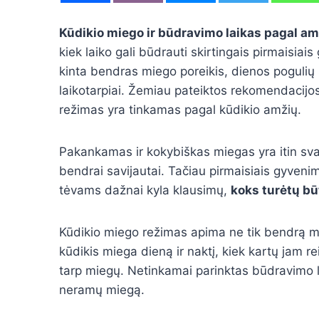
Kūdikio miego ir būdravimo laikas pagal am
kiek laiko gali būdrauti skirtingais pirmaisi
kinta bendras miego poreikis, dienos pogulių
laikotarpiai. Žemiau pateiktos rekomendacijo
režimas yra tinkamas pagal kūdikio amžių.
Pakankamas ir kokybiškas miegas yra itin sva
bendrai savijautai. Tačiau pirmaisiais gyvenim
tėvams dažnai kyla klausimų,
koks turėtų bū
Kūdikio miego režimas apima ne tik bendrą mie
kūdikis miega dieną ir naktį, kiek kartų jam re
tarp miegų. Netinkamai parinktas būdravimo l
neramų miegą.