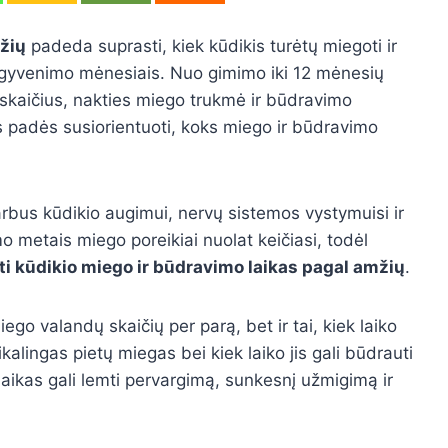
žių
padeda suprasti, kiek kūdikis turėtų miegoti ir
ais gyvenimo mėnesiais. Nuo gimimo iki 12 mėnesių
 skaičius, nakties miego trukmė ir būdravimo
s padės susiorientuoti, koks miego ir būdravimo
rbus kūdikio augimui, nervų sistemos vystymuisi ir
o metais miego poreikiai nuolat keičiasi, todėl
ti kūdikio miego ir būdravimo laikas pagal amžių
.
go valandų skaičių per parą, bet ir tai, kiek laiko
ikalingas pietų miegas bei kiek laiko jis gali būdrauti
aikas gali lemti pervargimą, sunkesnį užmigimą ir