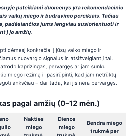
aipsnyje pateikiami duomenys yra rekomendacinio
ais vaikų miego ir būdravimo poreikiais. Tačiau
rės, padėsiančios jums lengviau susiorientuoti ir
ant į jo amžių
.
ti dėmesį konkrečiai į jūsų vaiko miego ir
iamus nuovargio signalus ir, atsižvelgiant į tai,
 atrodo kaprizingas, pervargęs ar jam sunku
kio miego režimą ir pasirūpinti, kad jam netrūktų
goti anksčiau – dar tada, kai jis nėra pervargęs.
ikas pagal amžių (0–12 mėn.)
eno
Nakties
Dienos
Bendra miego
ulio
miego
miego
trukmė per
kmė,
trukmė,
trukmė,