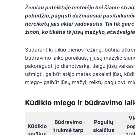
Žemiau pateiktoje lentelėje bei šiame str
pobūdžio, pagrįsti dažniausiai pasitaikanči
nereikėtų jais aklai vadovautis. Tai tik gai
žinoti, ko tikėtis iš jūsų mažylio, atsižvelgi
Sudarant kūdikio dienos režimą, būtina atkreip
būdravimo laiko poreikius, į jūsų mažylio siunč
pakoreguoti jo dienotvarkę. Jeigu jūsų vaikas
užmigti, galbūt atėjo metas pakeisti jūsų kūdi
miego- galbūt jūsų mažylį reiktų paguldyti mie
Kūdikio miego ir būdravimo la
Vi
Būdravimo
Pogulių
Kūdikio
pog
trukmė tarp
skaičius
amžius
tru