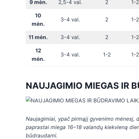
9 mėn.
2,5-4 val.
2
1-2
10
3-4 val.
2
1-2
mėn.
11 mėn.
3-4 val.
2
1-2
12
3-4 val.
1-2
1-2
mėn.
NAUJAGIMIO MIEGAS IR 
Naujagimiai, ypač pirmąjį gyvenimo mėnesį, da
paprastai miega 16–18 valandų kiekvieną dieną,
būdraudami.