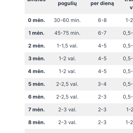
pogulių
per dieną
v
0 mėn.
30-60 min.
6-8
1-2
1 mėn.
45-75 min.
6-7
0,5-
2 mėn.
1-1,5 val.
4-5
0,5-
3 mėn.
1-2 val.
4-5
0,5-
4 mėn.
1-2 val.
4-5
0,5-
5 mėn.
2-2,5 val.
3-4
0,5-
6 mėn.
2-2,5 val.
2-3
0,5-
7 mėn.
2-3 val.
2-3
1-2
8 mėn.
2-3 val.
2-3
1-2