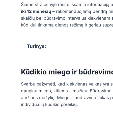
Šiame straipsnyje rasite išsamią informaciją 
iki 12 mėnesių
– rekomenduojamą bendrą mieg
skaičių bei būdravimo intervalus kiekvienam a
kūdikiui tinkamą dienos režimą ir geriau supra
Turinys:
Kūdikio miego ir būdravim
Svarbu pažymėti, kad kiekvienas vaikas yra ski
daugiau miego, kitiems – mažiau. Būdravimo laik
amžiaus mažylių. Miego ir būdravimo laikas pr
individualių kūdikio poreikių.