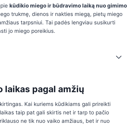
apie
kūdikio miego ir būdravimo laiką nuo gimimo
o trukmę, dienos ir nakties miegą, pietų miego
mžiaus tarpsniui. Tai padės lengviau susikurti
sti jo miego poreikius.
o laikas pagal amžių
rtingas. Kai kuriems kūdikiams gali prireikti
as taip pat gali skirtis net ir tarp to pačio
iklauso ne tik nuo vaiko amžiaus, bet ir nuo