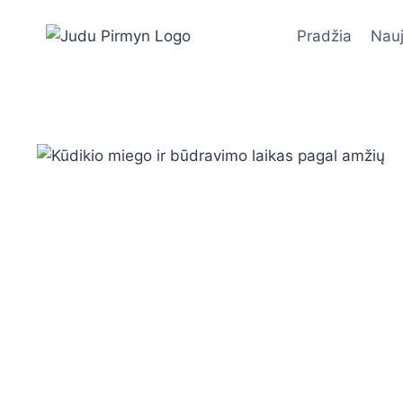
Skip
to
Pradžia
Nauj
content