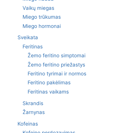
Vaikų miegas
Miego trūkumas
Miego hormonai
Sveikata
Feritinas
Žemo feritino simptomai
Žemo feritino priežastys
Feritino tyrimai ir normos
Feritino pakėlimas
Feritinas vaikams
Skrandis
Žarnynas
Kofeinas
Kofeino perdozavimas