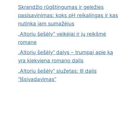
Skrandžio rūgštingumas ir geležies
pasisavinimas: koks pH reikalingas ir kas
nutinka jam sumažėjus
„Altorių šešėly” veikėjai ir jų reikšmė
romane
„Altorių šešėly“ dalys – trumpai apie ką
yra kiekviena romano dalis
„Altorių šešėly“ siužetas: III dalis
“Išsivadavimas”