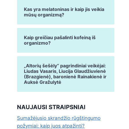
Kas yra melatoninas ir kaip jis veikia
mūsų organizmą?
Kaip greičiau pašalinti kofeiną iš
organizmo?
„Altorių šešėly“ pagrindiniai veikėjai:
Liudas Vasaris, Liucija Glaudžiuvienė
(Brazgienė), baronienė Rainakienė ir
Auksė Gražulytė
NAUJAUSI STRAIPSNIAI
Sumažėjusio skrandžio rūgštingumo
požymiai: kaip juos atpažinti?