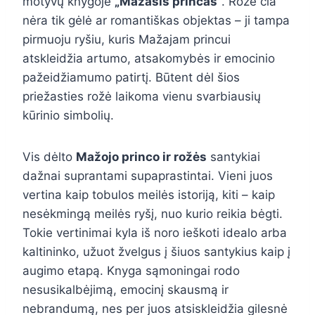
motyvų knygoje
„Mažasis princas“
. Rožė čia
nėra tik gėlė ar romantiškas objektas – ji tampa
pirmuoju ryšiu, kuris Mažajam princui
atskleidžia artumo, atsakomybės ir emocinio
pažeidžiamumo patirtį. Būtent dėl šios
priežasties rožė laikoma vienu svarbiausių
kūrinio simbolių.
Vis dėlto
Mažojo princo ir rožės
santykiai
dažnai suprantami supaprastintai. Vieni juos
vertina kaip tobulos meilės istoriją, kiti – kaip
nesėkmingą meilės ryšį, nuo kurio reikia bėgti.
Tokie vertinimai kyla iš noro ieškoti idealo arba
kaltininko, užuot žvelgus į šiuos santykius kaip į
augimo etapą. Knyga sąmoningai rodo
nesusikalbėjimą, emocinį skausmą ir
nebrandumą, nes per juos atsiskleidžia gilesnė