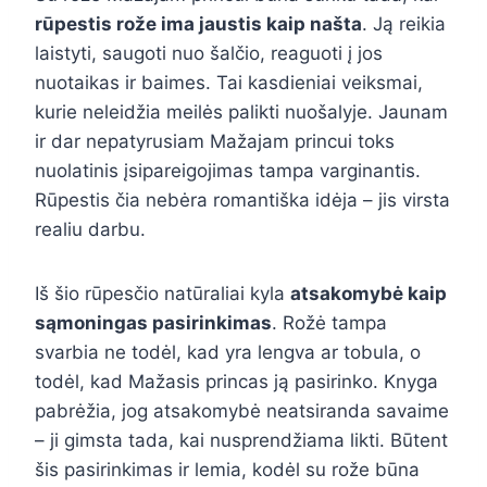
rūpestis rože ima jaustis kaip našta
. Ją reikia
laistyti, saugoti nuo šalčio, reaguoti į jos
nuotaikas ir baimes. Tai kasdieniai veiksmai,
kurie neleidžia meilės palikti nuošalyje. Jaunam
ir dar nepatyrusiam Mažajam princui toks
nuolatinis įsipareigojimas tampa varginantis.
Rūpestis čia nebėra romantiška idėja – jis virsta
realiu darbu.
Iš šio rūpesčio natūraliai kyla
atsakomybė kaip
sąmoningas pasirinkimas
. Rožė tampa
svarbia ne todėl, kad yra lengva ar tobula, o
todėl, kad Mažasis princas ją pasirinko. Knyga
pabrėžia, jog atsakomybė neatsiranda savaime
– ji gimsta tada, kai nusprendžiama likti. Būtent
šis pasirinkimas ir lemia, kodėl su rože būna