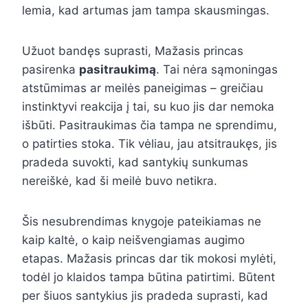
lemia, kad artumas jam tampa skausmingas.
Užuot bandęs suprasti, Mažasis princas
pasirenka
pasitraukimą
. Tai nėra sąmoningas
atstūmimas ar meilės paneigimas – greičiau
instinktyvi reakcija į tai, su kuo jis dar nemoka
išbūti. Pasitraukimas čia tampa ne sprendimu,
o patirties stoka. Tik vėliau, jau atsitraukęs, jis
pradeda suvokti, kad santykių sunkumas
nereiškė, kad ši meilė buvo netikra.
Šis nesubrendimas knygoje pateikiamas ne
kaip kaltė, o kaip neišvengiamas augimo
etapas. Mažasis princas dar tik mokosi mylėti,
todėl jo klaidos tampa būtina patirtimi. Būtent
per šiuos santykius jis pradeda suprasti, kad