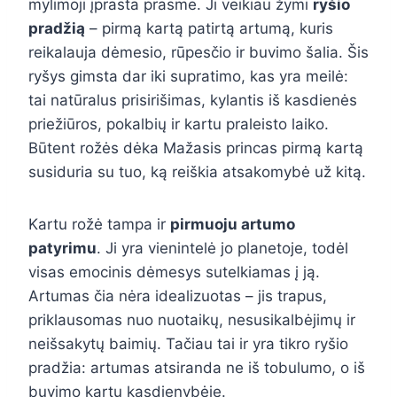
mylimoji įprasta prasme. Ji veikiau žymi
ryšio
pradžią
– pirmą kartą patirtą artumą, kuris
reikalauja dėmesio, rūpesčio ir buvimo šalia. Šis
ryšys gimsta dar iki supratimo, kas yra meilė:
tai natūralus prisirišimas, kylantis iš kasdienės
priežiūros, pokalbių ir kartu praleisto laiko.
Būtent rožės dėka Mažasis princas pirmą kartą
susiduria su tuo, ką reiškia atsakomybė už kitą.
Kartu rožė tampa ir
pirmuoju artumo
patyrimu
. Ji yra vienintelė jo planetoje, todėl
visas emocinis dėmesys sutelkiamas į ją.
Artumas čia nėra idealizuotas – jis trapus,
priklausomas nuo nuotaikų, nesusikalbėjimų ir
neišsakytų baimių. Tačiau tai ir yra tikro ryšio
pradžia: artumas atsiranda ne iš tobulumo, o iš
buvimo kartu kasdienybėje.