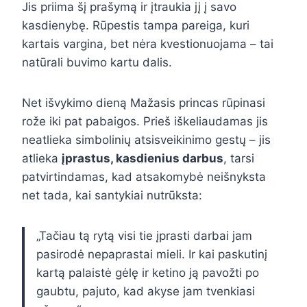
Jis priima šį prašymą ir įtraukia jį į savo
kasdienybę. Rūpestis tampa pareiga, kuri
kartais vargina, bet nėra kvestionuojama – tai
natūrali buvimo kartu dalis.
Net išvykimo dieną Mažasis princas rūpinasi
rože iki pat pabaigos. Prieš iškeliaudamas jis
neatlieka simbolinių atsisveikinimo gestų – jis
atlieka
įprastus, kasdienius darbus
, tarsi
patvirtindamas, kad atsakomybė neišnyksta
net tada, kai santykiai nutrūksta:
„Tačiau tą rytą visi tie įprasti darbai jam
pasirodė nepaprastai mieli. Ir kai paskutinį
kartą palaistė gėlę ir ketino ją pavožti po
gaubtu, pajuto, kad akyse jam tvenkiasi