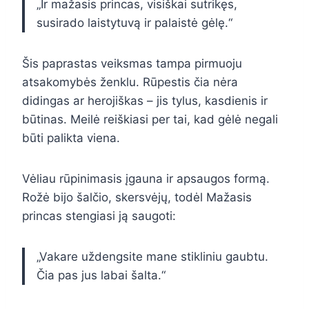
„Ir mažasis princas, visiškai sutrikęs,
susirado laistytuvą ir palaistė gėlę.“
Šis paprastas veiksmas tampa pirmuoju
atsakomybės ženklu. Rūpestis čia nėra
didingas ar herojiškas – jis tylus, kasdienis ir
būtinas. Meilė reiškiasi per tai, kad gėlė negali
būti palikta viena.
Vėliau rūpinimasis įgauna ir apsaugos formą.
Rožė bijo šalčio, skersvėjų, todėl Mažasis
princas stengiasi ją saugoti:
„Vakare uždengsite mane stikliniu gaubtu.
Čia pas jus labai šalta.“