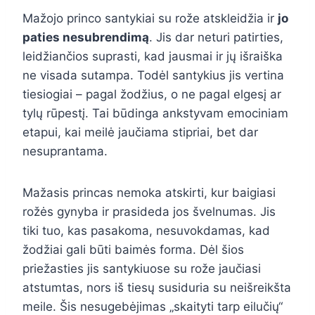
Mažojo princo santykiai su rože atskleidžia ir
jo
paties nesubrendimą
. Jis dar neturi patirties,
leidžiančios suprasti, kad jausmai ir jų išraiška
ne visada sutampa. Todėl santykius jis vertina
tiesiogiai – pagal žodžius, o ne pagal elgesį ar
tylų rūpestį. Tai būdinga ankstyvam emociniam
etapui, kai meilė jaučiama stipriai, bet dar
nesuprantama.
Mažasis princas nemoka atskirti, kur baigiasi
rožės gynyba ir prasideda jos švelnumas. Jis
tiki tuo, kas pasakoma, nesuvokdamas, kad
žodžiai gali būti baimės forma. Dėl šios
priežasties jis santykiuose su rože jaučiasi
atstumtas, nors iš tiesų susiduria su neišreikšta
meile. Šis nesugebėjimas „skaityti tarp eilučių“