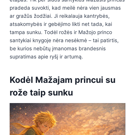
pradeda suvokti, kad meilė nėra vien jausmas
ar gražūs žodžiai. Ji reikalauja kantrybės,
atsakomybės ir gebėjimo likti net tada, kai
tampa sunku. Todėl rožės ir Mažojo princo
santykiai knygoje nėra nesėkmė – tai patirtis,
be kurios nebūtų įmanomas brandesnis
supratimas apie ryšį ir artumą.
Kodėl Mažajam princui su
rože taip sunku