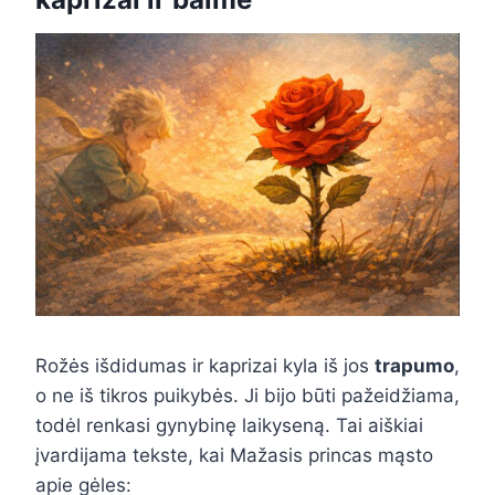
Rožės išdidumas ir kaprizai kyla iš jos
trapumo
,
o ne iš tikros puikybės. Ji bijo būti pažeidžiama,
todėl renkasi gynybinę laikyseną. Tai aiškiai
įvardijama tekste, kai Mažasis princas mąsto
apie gėles: