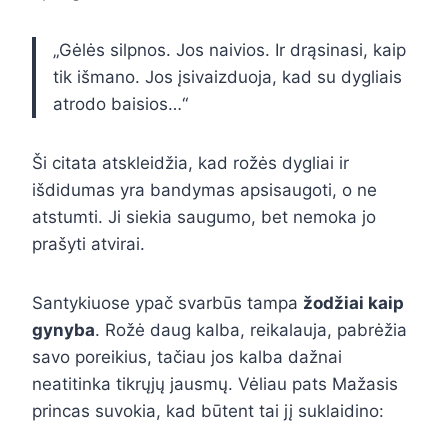
„Gėlės silpnos. Jos naivios. Ir drąsinasi, kaip
tik išmano. Jos įsivaizduoja, kad su dygliais
atrodo baisios…“
Ši citata atskleidžia, kad rožės dygliai ir
išdidumas yra bandymas apsisaugoti, o ne
atstumti. Ji siekia saugumo, bet nemoka jo
prašyti atvirai.
Santykiuose ypač svarbūs tampa
žodžiai kaip
gynyba
. Rožė daug kalba, reikalauja, pabrėžia
savo poreikius, tačiau jos kalba dažnai
neatitinka tikrųjų jausmų. Vėliau pats Mažasis
princas suvokia, kad būtent tai jį suklaidino: