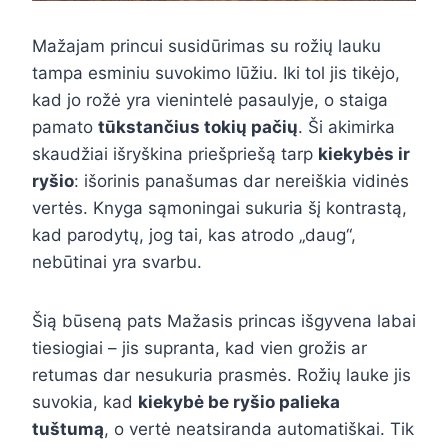
Mažajam princui susidūrimas su rožių lauku
tampa esminiu suvokimo lūžiu. Iki tol jis tikėjo,
kad jo rožė yra vienintelė pasaulyje, o staiga
pamato
tūkstančius tokių pačių
. Ši akimirka
skaudžiai išryškina priešpriešą tarp
kiekybės ir
ryšio
: išorinis panašumas dar nereiškia vidinės
vertės. Knyga sąmoningai sukuria šį kontrastą,
kad parodytų, jog tai, kas atrodo „daug“,
nebūtinai yra svarbu.
Šią būseną pats Mažasis princas išgyvena labai
tiesiogiai – jis supranta, kad vien grožis ar
retumas dar nesukuria prasmės. Rožių lauke jis
suvokia, kad
kiekybė be ryšio palieka
tuštumą
, o vertė neatsiranda automatiškai. Tik