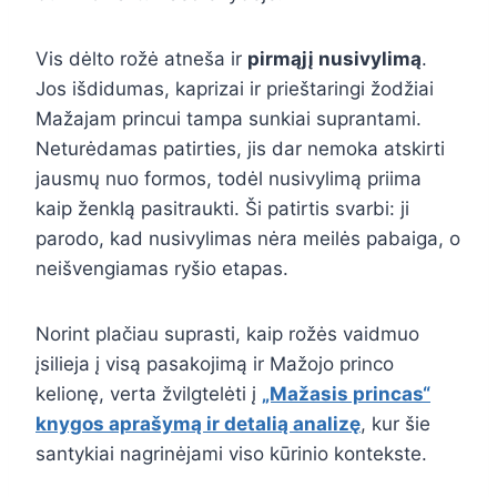
Vis dėlto rožė atneša ir
pirmąjį nusivylimą
.
Jos išdidumas, kaprizai ir prieštaringi žodžiai
Mažajam princui tampa sunkiai suprantami.
Neturėdamas patirties, jis dar nemoka atskirti
jausmų nuo formos, todėl nusivylimą priima
kaip ženklą pasitraukti. Ši patirtis svarbi: ji
parodo, kad nusivylimas nėra meilės pabaiga, o
neišvengiamas ryšio etapas.
Norint plačiau suprasti, kaip rožės vaidmuo
įsilieja į visą pasakojimą ir Mažojo princo
kelionę, verta žvilgtelėti į
„Mažasis princas“
knygos aprašymą ir detalią analizę
, kur šie
santykiai nagrinėjami viso kūrinio kontekste.