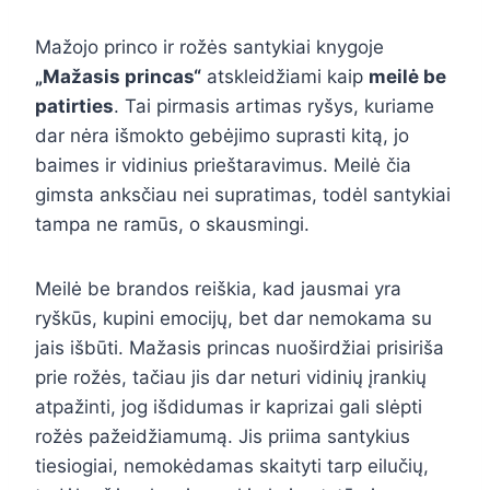
Mažojo princo ir rožės santykiai knygoje
„Mažasis princas“
atskleidžiami kaip
meilė be
patirties
. Tai pirmasis artimas ryšys, kuriame
dar nėra išmokto gebėjimo suprasti kitą, jo
baimes ir vidinius prieštaravimus. Meilė čia
gimsta anksčiau nei supratimas, todėl santykiai
tampa ne ramūs, o skausmingi.
Meilė be brandos reiškia, kad jausmai yra
ryškūs, kupini emocijų, bet dar nemokama su
jais išbūti. Mažasis princas nuoširdžiai prisiriša
prie rožės, tačiau jis dar neturi vidinių įrankių
atpažinti, jog išdidumas ir kaprizai gali slėpti
rožės pažeidžiamumą. Jis priima santykius
tiesiogiai, nemokėdamas skaityti tarp eilučių,