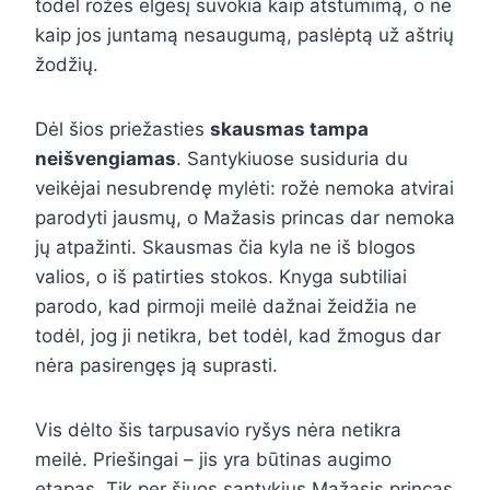
todėl rožės elgesį suvokia kaip atstūmimą, o ne
kaip jos juntamą nesaugumą, paslėptą už aštrių
žodžių.
Dėl šios priežasties
skausmas tampa
neišvengiamas
. Santykiuose susiduria du
veikėjai nesubrendę mylėti: rožė nemoka atvirai
parodyti jausmų, o Mažasis princas dar nemoka
jų atpažinti. Skausmas čia kyla ne iš blogos
valios, o iš patirties stokos. Knyga subtiliai
parodo, kad pirmoji meilė dažnai žeidžia ne
todėl, jog ji netikra, bet todėl, kad žmogus dar
nėra pasirengęs ją suprasti.
Vis dėlto šis tarpusavio ryšys nėra netikra
meilė. Priešingai – jis yra būtinas augimo
etapas. Tik per šiuos santykius Mažasis princas