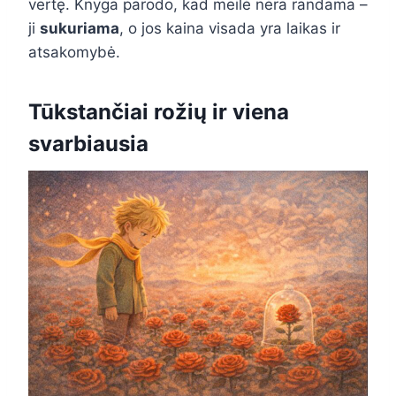
vertę. Knyga parodo, kad meilė nėra randama –
ji
sukuriama
, o jos kaina visada yra laikas ir
atsakomybė.
Tūkstančiai rožių ir viena
svarbiausia