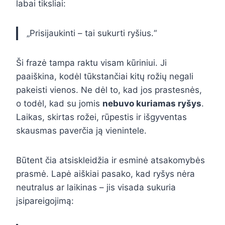
labai tiksliai:
„Prisijaukinti – tai sukurti ryšius.“
Ši frazė tampa raktu visam kūriniui. Ji
paaiškina, kodėl tūkstančiai kitų rožių negali
pakeisti vienos. Ne dėl to, kad jos prastesnės,
o todėl, kad su jomis
nebuvo kuriamas ryšys
.
Laikas, skirtas rožei, rūpestis ir išgyventas
skausmas paverčia ją vienintele.
Būtent čia atsiskleidžia ir esminė atsakomybės
prasmė. Lapė aiškiai pasako, kad ryšys nėra
neutralus ar laikinas – jis visada sukuria
įsipareigojimą: