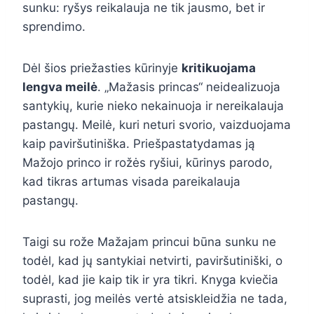
sunku: ryšys reikalauja ne tik jausmo, bet ir
sprendimo.
Dėl šios priežasties kūrinyje
kritikuojama
lengva meilė
. „Mažasis princas“ neidealizuoja
santykių, kurie nieko nekainuoja ir nereikalauja
pastangų. Meilė, kuri neturi svorio, vaizduojama
kaip paviršutiniška. Priešpastatydamas ją
Mažojo princo ir rožės ryšiui, kūrinys parodo,
kad tikras artumas visada pareikalauja
pastangų.
Taigi su rože Mažajam princui būna sunku ne
todėl, kad jų santykiai netvirti, paviršutiniški, o
todėl, kad jie kaip tik ir yra tikri. Knyga kviečia
suprasti, jog meilės vertė atsiskleidžia ne tada,