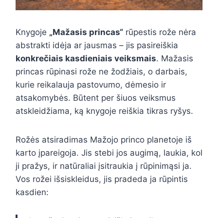
Knygoje
„Mažasis princas“
rūpestis rože nėra
abstrakti idėja ar jausmas – jis pasireiškia
konkrečiais kasdieniais veiksmais
. Mažasis
princas rūpinasi rože ne žodžiais, o darbais,
kurie reikalauja pastovumo, dėmesio ir
atsakomybės. Būtent per šiuos veiksmus
atskleidžiama, ką knygoje reiškia tikras ryšys.
Rožės atsiradimas Mažojo princo planetoje iš
karto įpareigoja. Jis stebi jos augimą, laukia, kol
ji pražys, ir natūraliai įsitraukia į rūpinimąsi ja.
Vos rožei išsiskleidus, jis pradeda ja rūpintis
kasdien: