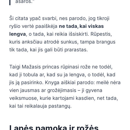
ašaros.“
Ši citata ypač svarbi, nes parodo, jog tikroji
ryšio vertė paaiškėja
ne tada, kai viskas
lengva
, o tada, kai reikia išsiskirti. Rūpestis,
kuris anksčiau atrodė sunkus, tampa brangus
tik tada, kai jis gali būti prarastas.
Taigi Mažasis princas rūpinasi rože ne todėl,
kad ji tobula ar, kad su ja lengva, o todėl, kad
jis ją pasirinko. Knyga aiškiai parodo: meilė nėra
vien jausmas ar grožėjimasis – ji gyvena
veiksmuose, kurie kartojami kasdien, net tada,
kai tai reikalauja pastangų.
Lapės pamoka ir rožės