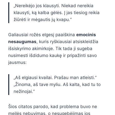
„Nereikėjo jos klausyti. Niekad nereikia
klausyti, ką kalba gėlės. Į jas tiesiog reikia
žiūrėti ir mėgautis jų kvapu.“
Galiausiai rožės elgesį paaiškina
emocinis
nesaugumas
, kuris ryškiausiai atsiskleidžia
išsiskyrimo akimirkoje. Tik tada ji sugeba
nusimesti išdidumo kaukę ir pripažinti savo
jausmus:
„Aš elgiausi kvailai. Prašau man atleisti.“
„Žinoma, aš tave myliu. Aš kalta, kad tu to
nežinojai.“
Šios citatos parodo, kad problema buvo ne
meilės nebuvimas, o nesugebėjimas jos