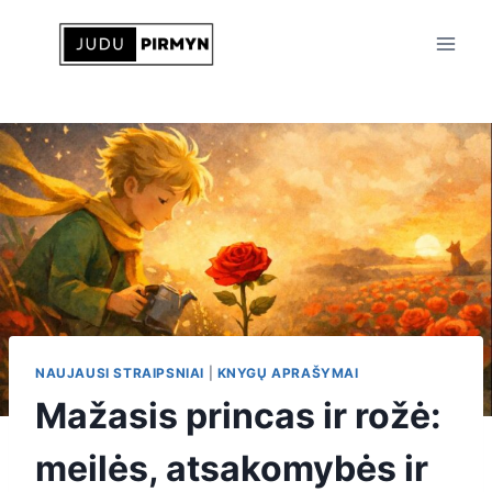
Skip
to
content
NAUJAUSI STRAIPSNIAI
|
KNYGŲ APRAŠYMAI
Mažasis princas ir rožė:
meilės, atsakomybės ir