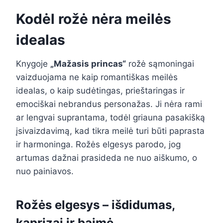
Kodėl rožė nėra meilės
idealas
Knygoje
„Mažasis princas“
rožė sąmoningai
vaizduojama ne kaip romantiškas meilės
idealas, o kaip sudėtingas, prieštaringas ir
emociškai nebrandus personažas. Ji nėra rami
ar lengvai suprantama, todėl griauna pasakišką
įsivaizdavimą, kad tikra meilė turi būti paprasta
ir harmoninga. Rožės elgesys parodo, jog
artumas dažnai prasideda ne nuo aiškumo, o
nuo painiavos.
Rožės elgesys – išdidumas,
kaprizai ir baimė