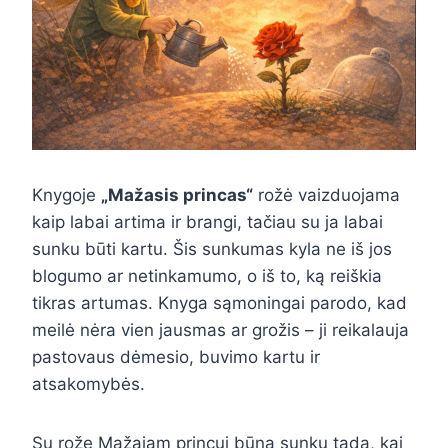
Knygoje
„Mažasis princas“
rožė vaizduojama
kaip labai artima ir brangi, tačiau su ja labai
sunku būti kartu. Šis sunkumas kyla ne iš jos
blogumo ar netinkamumo, o iš to, ką reiškia
tikras artumas. Knyga sąmoningai parodo, kad
meilė nėra vien jausmas ar grožis – ji reikalauja
pastovaus dėmesio, buvimo kartu ir
atsakomybės.
Su rože Mažajam princui būna sunku tada, kai