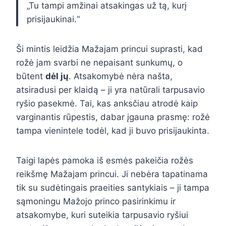
„Tu tampi amžinai atsakingas už tą, kurį
prisijaukinai.“
Ši mintis leidžia Mažajam princui suprasti, kad
rožė jam svarbi ne nepaisant sunkumų, o
būtent
dėl jų
. Atsakomybė nėra našta,
atsiradusi per klaidą – ji yra natūrali tarpusavio
ryšio pasekmė. Tai, kas anksčiau atrodė kaip
varginantis rūpestis, dabar įgauna prasmę: rožė
tampa vienintele todėl, kad ji buvo prisijaukinta.
Taigi lapės pamoka iš esmės pakeičia rožės
reikšmę Mažajam princui. Ji nebėra tapatinama
tik su sudėtingais praeities santykiais – ji tampa
sąmoningu Mažojo princo pasirinkimu ir
atsakomybe, kuri suteikia tarpusavio ryšiui