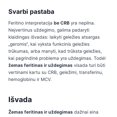
Svarbi pastaba
Feritino interpretacija
be CRB
yra nepilna.
Neįvertinus uždegimo, galima padaryti
klaidingas išvadas: laikyti geležies atsargas
„geromis“, kai vyksta funkcinis geležies
trūkumas, arba manyti, kad trūksta geležies,
kai pagrindinė problema yra uždegimas. Todėl
žemas feritinas ir uždegimas
visada turi būti
vertinami kartu su CRB, geležimi, transferinu,
hemoglobinu ir MCV.
Išvada
Žemas feritinas ir uždegimas
dažnai eina