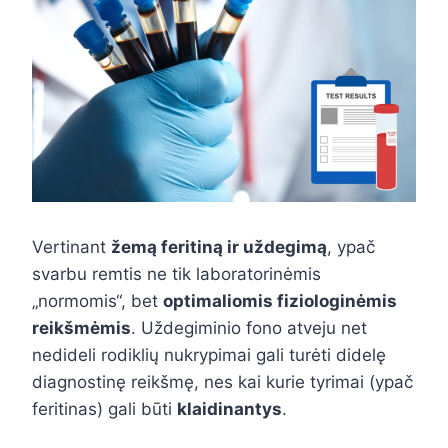
Vertinant
žemą feritiną ir uždegimą
, ypač
svarbu remtis ne tik laboratorinėmis
„normomis“, bet
optimaliomis fiziologinėmis
reikšmėmis
. Uždegiminio fono atveju net
nedideli rodiklių nukrypimai gali turėti didelę
diagnostinę reikšmę, nes kai kurie tyrimai (ypač
feritinas) gali būti
klaidinantys
.