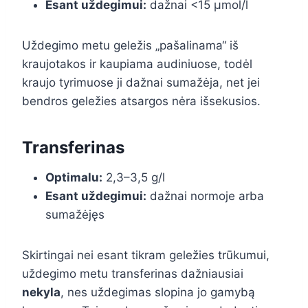
Esant uždegimui:
dažnai <15 µmol/l
Uždegimo metu geležis „pašalinama“ iš
kraujotakos ir kaupiama audiniuose, todėl
kraujo tyrimuose ji dažnai sumažėja, net jei
bendros geležies atsargos nėra išsekusios.
Transferinas
Optimalu:
2,3–3,5 g/l
Esant uždegimui:
dažnai normoje arba
sumažėjęs
Skirtingai nei esant tikram geležies trūkumui,
uždegimo metu transferinas dažniausiai
nekyla
, nes uždegimas slopina jo gamybą