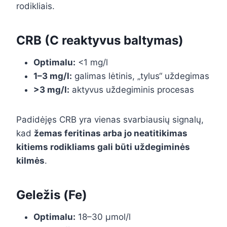
rodikliais.
CRB (C reaktyvus baltymas)
Optimalu:
<1 mg/l
1–3 mg/l:
galimas lėtinis, „tylus“ uždegimas
>3 mg/l:
aktyvus uždegiminis procesas
Padidėjęs CRB yra vienas svarbiausių signalų,
kad
žemas feritinas arba jo neatitikimas
kitiems rodikliams gali būti uždegiminės
kilmės
.
Geležis (Fe)
Optimalu:
18–30 µmol/l