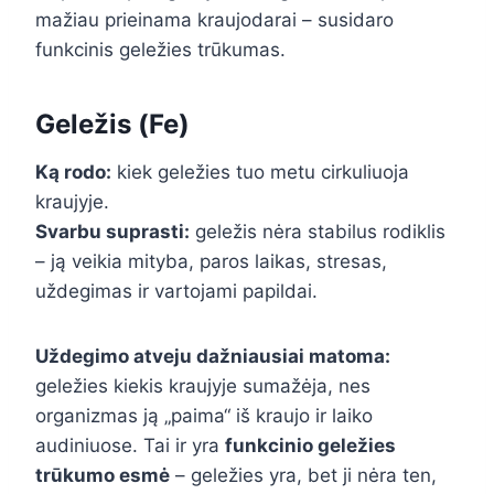
mažiau prieinama kraujodarai – susidaro
funkcinis geležies trūkumas.
Geležis (Fe)
Ką rodo:
kiek geležies tuo metu cirkuliuoja
kraujyje.
Svarbu suprasti:
geležis nėra stabilus rodiklis
– ją veikia mityba, paros laikas, stresas,
uždegimas ir vartojami papildai.
Uždegimo atveju dažniausiai matoma:
geležies kiekis kraujyje sumažėja, nes
organizmas ją „paima“ iš kraujo ir laiko
audiniuose. Tai ir yra
funkcinio geležies
trūkumo esmė
– geležies yra, bet ji nėra ten,