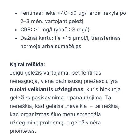
Feritinas: lieka <40–50 µg/l arba nekyla po
2–3 mėn. vartojant geležį
CRB: >1 mg/l (ypač >3 mg/l)
Dažnai kartu: Fe <15 µmol/l, transferinas
normoje arba sumažėjęs
Ką tai reiškia:
Jeigu geležis vartojama, bet feritinas
nereaguoja, viena dažniausių priežasčių yra
nuolat veikiantis uždegimas
, kuris blokuoja
geležies pasisavinimą ir panaudojimą. Tai
nereiškia, kad geležis „neveikia“ – tai reiškia,
kad organizmas šiuo metu sprendžia
uždegiminę problemą, o geležis nėra
prioritetas.