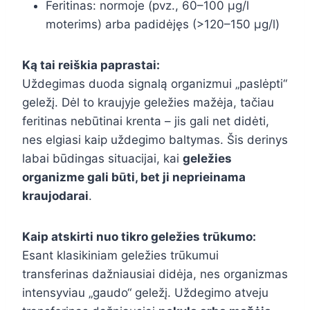
Feritinas: normoje (pvz., 60–100 µg/l
moterims) arba padidėjęs (>120–150 µg/l)
Ką tai reiškia paprastai:
Uždegimas duoda signalą organizmui „paslėpti“
geležį. Dėl to kraujyje geležies mažėja, tačiau
feritinas nebūtinai krenta – jis gali net didėti,
nes elgiasi kaip uždegimo baltymas. Šis derinys
labai būdingas situacijai, kai
geležies
organizme gali būti, bet ji neprieinama
kraujodarai
.
Kaip atskirti nuo tikro geležies trūkumo:
Esant klasikiniam geležies trūkumui
transferinas dažniausiai didėja, nes organizmas
intensyviau „gaudo“ geležį. Uždegimo atveju