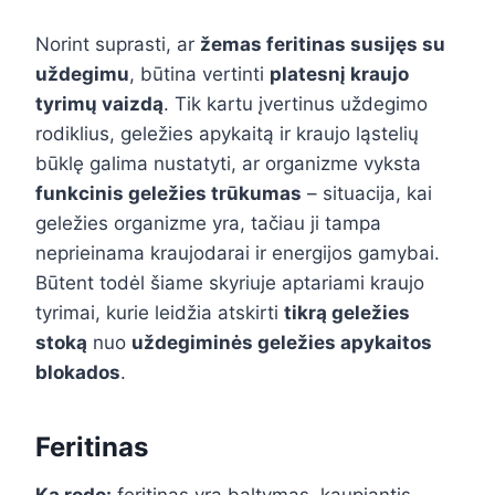
Norint suprasti, ar
žemas feritinas susijęs su
uždegimu
, būtina vertinti
platesnį kraujo
tyrimų vaizdą
. Tik kartu įvertinus uždegimo
rodiklius, geležies apykaitą ir kraujo ląstelių
būklę galima nustatyti, ar organizme vyksta
funkcinis geležies trūkumas
– situacija, kai
geležies organizme yra, tačiau ji tampa
neprieinama kraujodarai ir energijos gamybai.
Būtent todėl šiame skyriuje aptariami kraujo
tyrimai, kurie leidžia atskirti
tikrą geležies
stoką
nuo
uždegiminės geležies apykaitos
blokados
.
Feritinas
Ką rodo:
feritinas yra baltymas, kaupiantis