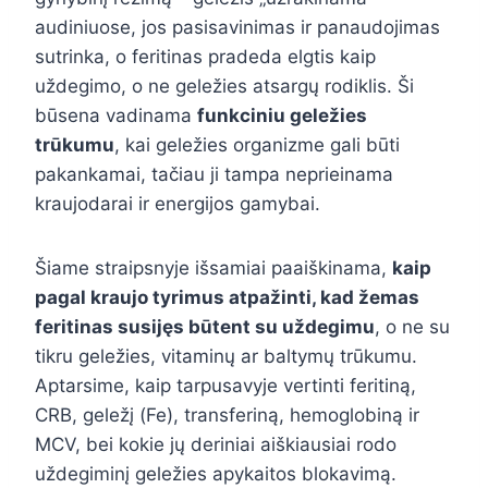
audiniuose, jos pasisavinimas ir panaudojimas
sutrinka, o feritinas pradeda elgtis kaip
uždegimo, o ne geležies atsargų rodiklis. Ši
būsena vadinama
funkciniu geležies
trūkumu
, kai geležies organizme gali būti
pakankamai, tačiau ji tampa neprieinama
kraujodarai ir energijos gamybai.
Šiame straipsnyje išsamiai paaiškinama,
kaip
pagal kraujo tyrimus atpažinti, kad žemas
feritinas susijęs būtent su uždegimu
, o ne su
tikru geležies, vitaminų ar baltymų trūkumu.
Aptarsime, kaip tarpusavyje vertinti feritiną,
CRB, geležį (Fe), transferiną, hemoglobiną ir
MCV, bei kokie jų deriniai aiškiausiai rodo
uždegiminį geležies apykaitos blokavimą.