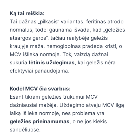
Ką tai reiškia:
Tai dažnas „pilkasis“ variantas: feritinas atrodo
normalus, todėl gaunama išvada, kad „geležies
atsargos geros“, tačiau realybėje geležis
kraujyje maža, hemoglobinas pradeda kristi, o
MCV išlieka normoje. Tokį vaizdą dažnai
sukuria
lėtinis uždegimas
, kai geležis nėra
efektyviai panaudojama.
Kodėl MCV čia svarbus:
Esant tikram geležies trūkumui MCV
dažniausiai mažėja. Uždegimo atveju MCV ilgą
laiką išlieka normoje, nes problema yra
geležies prieinamumas
, o ne jos kiekis
sandėliuose.