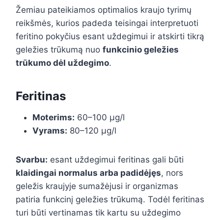
Žemiau pateikiamos optimalios kraujo tyrimų
reikšmės, kurios padeda teisingai interpretuoti
feritino pokyčius esant uždegimui ir atskirti tikrą
geležies trūkumą nuo
funkcinio geležies
trūkumo dėl uždegimo
.
Feritinas
Moterims:
60–100 µg/l
Vyrams:
80–120 µg/l
Svarbu:
esant uždegimui feritinas gali būti
klaidingai normalus arba padidėjęs
, nors
geležis kraujyje sumažėjusi ir organizmas
patiria funkcinį geležies trūkumą. Todėl feritinas
turi būti vertinamas tik kartu su uždegimo