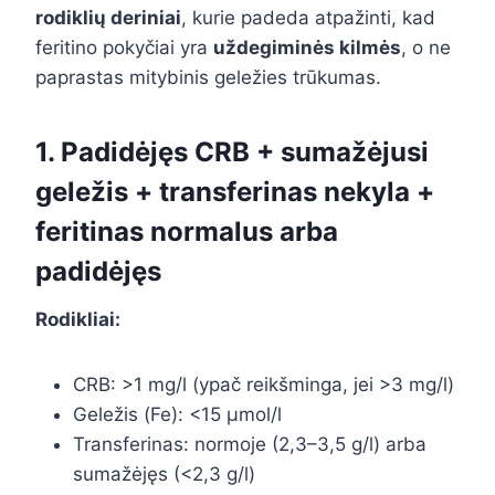
rodiklių deriniai
, kurie padeda atpažinti, kad
feritino pokyčiai yra
uždegiminės kilmės
, o ne
paprastas mitybinis geležies trūkumas.
1. Padidėjęs CRB + sumažėjusi
geležis + transferinas nekyla +
feritinas normalus arba
padidėjęs
Rodikliai:
CRB: >1 mg/l (ypač reikšminga, jei >3 mg/l)
Geležis (Fe): <15 µmol/l
Transferinas: normoje (2,3–3,5 g/l) arba
sumažėjęs (<2,3 g/l)