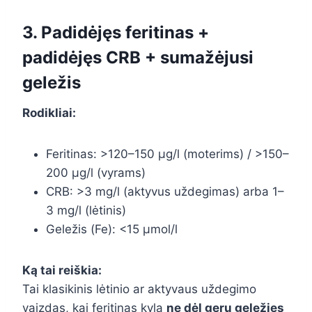
3. Padidėjęs feritinas +
padidėjęs CRB + sumažėjusi
geležis
Rodikliai:
Feritinas: >120–150 µg/l (moterims) / >150–
200 µg/l (vyrams)
CRB: >3 mg/l (aktyvus uždegimas) arba 1–
3 mg/l (lėtinis)
Geležis (Fe): <15 µmol/l
Ką tai reiškia:
Tai klasikinis lėtinio ar aktyvaus uždegimo
vaizdas, kai feritinas kyla
ne dėl gerų geležies