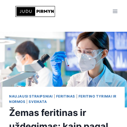
Skip
to
content
NAUJAUSI STRAIPSNIAI
|
FERITINAS
|
FERITINO TYRIMAI IR
NORMOS
|
SVEIKATA
Žemas feritinas ir
uždegimas: kaip pagal