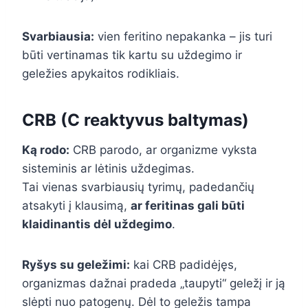
Svarbiausia:
vien feritino nepakanka – jis turi
būti vertinamas tik kartu su uždegimo ir
geležies apykaitos rodikliais.
CRB (C reaktyvus baltymas)
Ką rodo:
CRB parodo, ar organizme vyksta
sisteminis ar lėtinis uždegimas.
Tai vienas svarbiausių tyrimų, padedančių
atsakyti į klausimą,
ar feritinas gali būti
klaidinantis dėl uždegimo
.
Ryšys su geležimi:
kai CRB padidėjęs,
organizmas dažnai pradeda „taupyti“ geležį ir ją
slėpti nuo patogenų. Dėl to geležis tampa