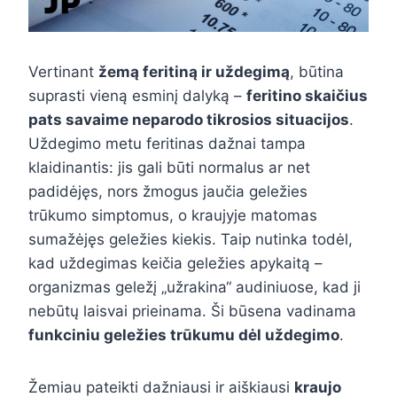
Vertinant
žemą feritiną ir uždegimą
, būtina
suprasti vieną esminį dalyką –
feritino skaičius
pats savaime neparodo tikrosios situacijos
.
Uždegimo metu feritinas dažnai tampa
klaidinantis: jis gali būti normalus ar net
padidėjęs, nors žmogus jaučia geležies
trūkumo simptomus, o kraujyje matomas
sumažėjęs geležies kiekis. Taip nutinka todėl,
kad uždegimas keičia geležies apykaitą –
organizmas geležį „užrakina“ audiniuose, kad ji
nebūtų laisvai prieinama. Ši būsena vadinama
funkciniu geležies trūkumu dėl uždegimo
.
Žemiau pateikti dažniausi ir aiškiausi
kraujo