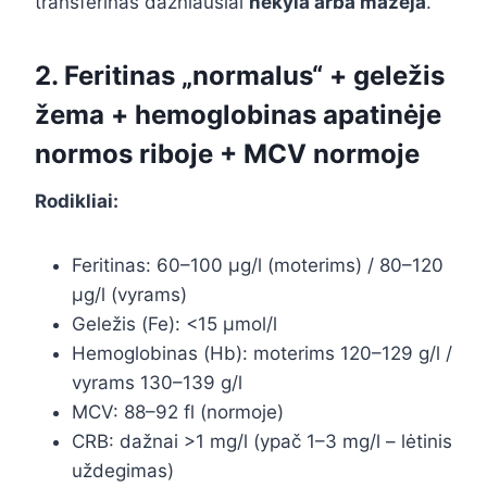
transferinas dažniausiai
nekyla arba mažėja
.
2. Feritinas „normalus“ + geležis
žema + hemoglobinas apatinėje
normos riboje + MCV normoje
Rodikliai:
Feritinas: 60–100 µg/l (moterims) / 80–120
µg/l (vyrams)
Geležis (Fe): <15 µmol/l
Hemoglobinas (Hb): moterims 120–129 g/l /
vyrams 130–139 g/l
MCV: 88–92 fl (normoje)
CRB: dažnai >1 mg/l (ypač 1–3 mg/l – lėtinis
uždegimas)