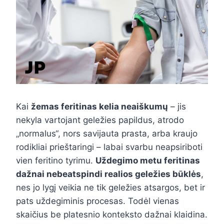
Kai
žemas feritinas kelia neaiškumų
– jis
nekyla vartojant geležies papildus, atrodo
„normalus“, nors savijauta prasta, arba kraujo
rodikliai prieštaringi – labai svarbu neapsiriboti
vien feritino tyrimu.
Uždegimo metu feritinas
dažnai nebeatspindi realios geležies būklės
,
nes jo lygį veikia ne tik geležies atsargos, bet ir
pats uždegiminis procesas. Todėl vienas
skaičius be platesnio konteksto dažnai klaidina.