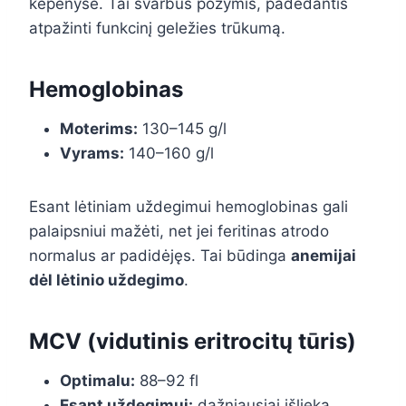
kepenyse. Tai svarbus požymis, padedantis
atpažinti funkcinį geležies trūkumą.
Hemoglobinas
Moterims:
130–145 g/l
Vyrams:
140–160 g/l
Esant lėtiniam uždegimui hemoglobinas gali
palaipsniui mažėti, net jei feritinas atrodo
normalus ar padidėjęs. Tai būdinga
anemijai
dėl lėtinio uždegimo
.
MCV (vidutinis eritrocitų tūris)
Optimalu:
88–92 fl
Esant uždegimui:
dažniausiai išlieka