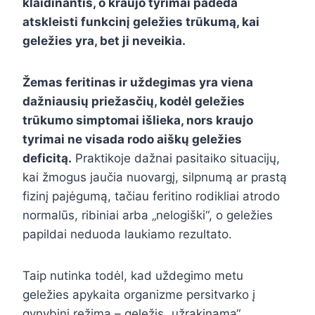
klaidinantis, o kraujo tyrimai padeda
atskleisti funkcinį geležies trūkumą, kai
geležies yra, bet ji neveikia.
Žemas feritinas ir uždegimas yra viena
dažniausių priežasčių, kodėl geležies
trūkumo simptomai išlieka, nors kraujo
tyrimai ne visada rodo aiškų geležies
deficitą.
Praktikoje dažnai pasitaiko situacijų,
kai žmogus jaučia nuovargį, silpnumą ar prastą
fizinį pajėgumą, tačiau feritino rodikliai atrodo
normalūs, ribiniai arba „nelogiški“, o geležies
papildai neduoda laukiamo rezultato.
Taip nutinka todėl, kad uždegimo metu
geležies apykaita organizme persitvarko į
gynybinį režimą – geležis „užrakinama“