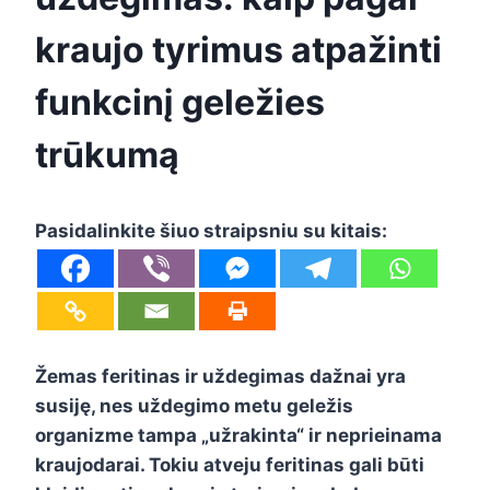
kraujo tyrimus atpažinti
funkcinį geležies
trūkumą
Pasidalinkite šiuo straipsniu su kitais:
Žemas feritinas ir uždegimas dažnai yra
susiję, nes uždegimo metu geležis
organizme tampa „užrakinta“ ir neprieinama
kraujodarai. Tokiu atveju feritinas gali būti