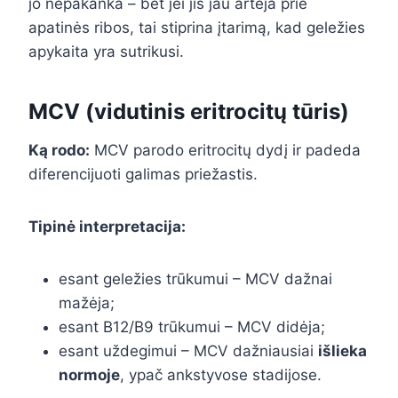
jo nepakanka – bet jei jis jau artėja prie
apatinės ribos, tai stiprina įtarimą, kad geležies
apykaita yra sutrikusi.
MCV (vidutinis eritrocitų tūris)
Ką rodo:
MCV parodo eritrocitų dydį ir padeda
diferencijuoti galimas priežastis.
Tipinė interpretacija:
esant geležies trūkumui – MCV dažnai
mažėja;
esant B12/B9 trūkumui – MCV didėja;
esant uždegimui – MCV dažniausiai
išlieka
normoje
, ypač ankstyvose stadijose.