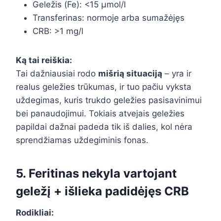
Geležis (Fe): <15 µmol/l
Transferinas: normoje arba sumažėjęs
CRB: >1 mg/l
Ką tai reiškia:
Tai dažniausiai rodo
mišrią situaciją
– yra ir
realus geležies trūkumas, ir tuo pačiu vyksta
uždegimas, kuris trukdo geležies pasisavinimui
bei panaudojimui. Tokiais atvejais geležies
papildai dažnai padeda tik iš dalies, kol nėra
sprendžiamas uždegiminis fonas.
5. Feritinas nekyla vartojant
geležį + išlieka padidėjęs CRB
Rodikliai: