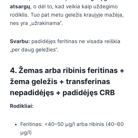
atsargų
, o dėl to, kad veikia kaip uždegimo
rodiklis. Tuo pat metu geležis kraujyje mažėja,
nes yra „užrakinama“.
Svarbu:
padidėjęs feritinas ne visada reiškia
„per daug geležies“.
4. Žemas arba ribinis feritinas +
žema geležis + transferinas
nepadidėjęs + padidėjęs CRB
Rodikliai:
Feritinas: <40–50 µg/l arba ribinis (40–60
µg/l)