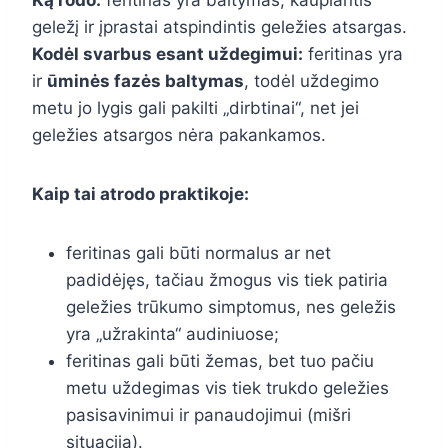
geležį ir įprastai atspindintis geležies atsargas.
Kodėl svarbus esant uždegimui:
feritinas yra
ir
ūminės fazės baltymas
, todėl uždegimo
metu jo lygis gali pakilti „dirbtinai“, net jei
geležies atsargos nėra pakankamos.
Kaip tai atrodo praktikoje:
feritinas gali būti normalus ar net
padidėjęs, tačiau žmogus vis tiek patiria
geležies trūkumo simptomus, nes geležis
yra „užrakinta“ audiniuose;
feritinas gali būti žemas, bet tuo pačiu
metu uždegimas vis tiek trukdo geležies
pasisavinimui ir panaudojimui (mišri
situacija).