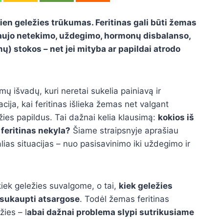
ien geležies trūkumas. Feritinas gali būti žemas
kraujo netekimo, uždegimo, hormonų disbalanso,
mų) stokos – net jei mityba ar papildai atrodo
mų išvadų, kuri neretai sukelia painiavą ir
cija, kai feritinas išlieka žemas net valgant
žies papildus. Tai dažnai kelia klausimą:
kokios iš
 feritinas nekyla?
Šiame straipsnyje aprašiau
lias situacijas – nuo pasisavinimo iki uždegimo ir
kiek geležies suvalgome, o tai,
kiek geležies
 sukaupti atsargose
. Todėl žemas feritinas
žies – l
abai dažnai problema slypi sutrikusiame