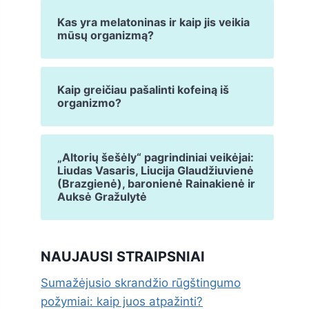
Kas yra melatoninas ir kaip jis veikia
mūsų organizmą?
Kaip greičiau pašalinti kofeiną iš
organizmo?
„Altorių šešėly“ pagrindiniai veikėjai:
Liudas Vasaris, Liucija Glaudžiuvienė
(Brazgienė), baronienė Rainakienė ir
Auksė Gražulytė
NAUJAUSI STRAIPSNIAI
Sumažėjusio skrandžio rūgštingumo
požymiai: kaip juos atpažinti?