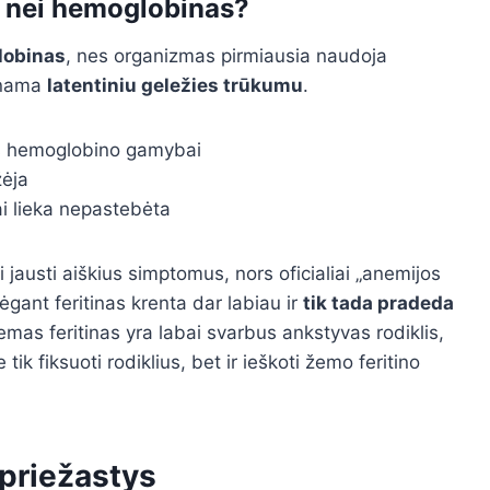
u nei hemoglobinas?
lobinas
, nes organizmas pirmiausia naudoja
inama
latentiniu geležies trūkumu
.
es hemoglobino gamybai
žėja
i lieka nepastebėta
jausti aiškius simptomus, nors oficialiai „anemijos
ėgant feritinas krenta dar labiau ir
tik tada pradeda
žemas feritinas yra labai svarbus ankstyvas rodiklis,
tik fiksuoti rodiklius, bet ir ieškoti žemo feritino
 priežastys