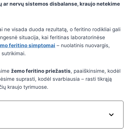
 ar nervų sistemos disbalanse, kraujo netekime
i ne visada duoda rezultatą, o feritino rodikliai gali
ngesnė situacija, kai feritinas laboratorinėse
mo feritino simptomai
– nuolatinis nuovargis,
sutrikimai.
rsime
žemo feritino priežastis
, paaiškinsime, kodėl
adėsime suprasti, kodėl svarbiausia – rasti tikrąją
čių kraujo tyrimuose.