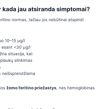
r kada jau atsiranda simptomai?
ritino normas, tačiau jos nebūtinai atspindi
o 10–15 µg/l
u esant <30 µg/l
na situacija, kai:
 plaukų slinkimas
s
stis neišsprendžiama
lios
žemo feritino priežastys
, nes hemoglobinas