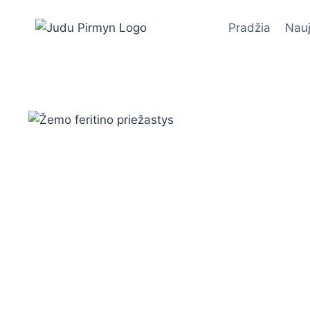
Skip
to
Pradžia
Nauj
content