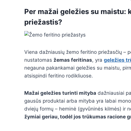
Per mažai geležies su maistu: ka
priežastis?
Viena dažniausių žemo feritino priežasčių – p
nustatomas
žemas feritinas
, yra
geležies t
negauna pakankamai geležies su maistu, pirmia
atsispindi feritino rodikliuose.
Mažai geležies turinti mityba
dažniausiai pas
gausūs produktai arba mityba yra labai mono
dviejų formų – heminė (gyvūninės kilmės) ir 
žymiai geriau, todėl jos trūkumas racione gr