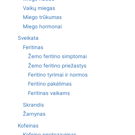
Vaikų miegas
Miego trūkumas
Miego hormonai
Sveikata
Feritinas
Žemo feritino simptomai
Žemo feritino priežastys
Feritino tyrimai ir normos
Feritino pakėlimas
Feritinas vaikams
Skrandis
Žarnynas
Kofeinas
Kofeino perdozavimas