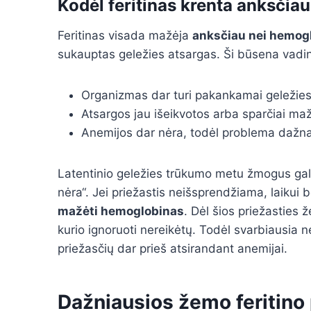
Kodėl feritinas krenta anksčia
Feritinas visada mažėja
anksčiau nei hemog
sukauptas geležies atsargas. Ši būsena vad
Organizmas dar turi pakankamai geleži
Atsargos jau išeikvotos arba sparčiai ma
Anemijos dar nėra, todėl problema dažna
Latentinio geležies trūkumo metu žmogus gali 
nėra“. Jei priežastis neišsprendžiama, laikui b
mažėti hemoglobinas
. Dėl šios priežasties 
kurio ignoruoti nereikėtų. Todėl svarbiausia ne 
priežasčių dar prieš atsirandant anemijai.
Dažniausios žemo feritino