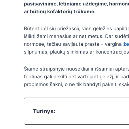
pasisavinime, lėtiniame uždegime, hormonų
ar būtinų kofaktorių trūkume.
Būtent dėl šių priežasčių vien geležies papilda
išlikti žemi mėnesius ar net metus. Dar sudėti
normose, tačiau savijauta prasta – vargina
že
silpnumas, plaukų slinkimas ar koncentracijos 
Šiame straipsnyje nuosekliai ir išsamiai apta
feritinas gali nekilti net vartojant geležį, ir p
problemos šaknį, o ne tik bandyti pakelti skai
Turinys: