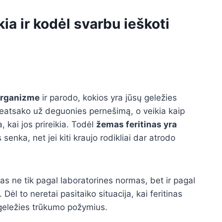
kia ir kodėl svarbu ieškoti
organizme
ir parodo, kokios yra jūsų geležies
neatsako už deguonies pernešimą, o veikia kaip
 kai jos prireikia. Todėl
žemas feritinas yra
enka, net jei kiti kraujo rodikliai dar atrodo
mas ne tik pagal laboratorines normas, bet ir pagal
. Dėl to neretai pasitaiko situacija, kai feritinas
 geležies trūkumo požymius.