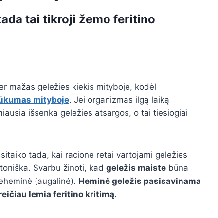
da tai tikroji žemo feritino
er mažas geležies kiekis mityboje, kodėl
rūkumas mityboje
. Jei organizmas ilgą laiką
usia išsenka geležies atsargos, o tai tiesiogiai
itaiko tada, kai racione retai vartojami geležies
toniška. Svarbu žinoti, kad
geležis maiste
būna
neheminė (augalinė).
Heminė geležis pasisavinama
eičiau lemia feritino kritimą.