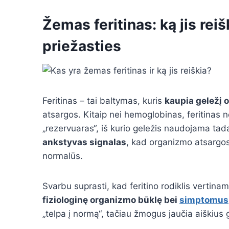
Žemas feritinas: ką jis reiš
priežasties
Feritinas – tai baltymas, kuris
kaupia geležį 
atsargos. Kitaip nei hemoglobinas, feritinas 
„rezervuaras“, iš kurio geležis naudojama tada,
ankstyvas signalas
, kad organizmo atsargos s
normalūs.
Svarbu suprasti, kad feritino rodiklis vertina
fiziologinę organizmo būklę bei
simptomus
„telpa į normą“, tačiau žmogus jaučia aiškius