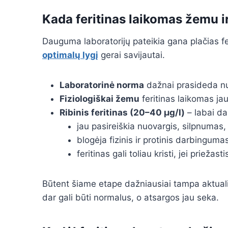
Kada feritinas laikomas žemu i
Dauguma laboratorijų pateikia gana plačias fe
optimalų lygį
gerai savijautai.
Laboratorinė norma
dažnai prasideda nu
Fiziologiškai žemu
feritinas laikomas ja
Ribinis feritinas (20–40 µg/l)
– labai daž
jau pasireiškia nuovargis, silpnumas,
blogėja fizinis ir protinis darbinguma
feritinas gali toliau kristi, jei prieža
Būtent šiame etape dažniausiai tampa aktua
dar gali būti normalus, o atsargos jau seka.