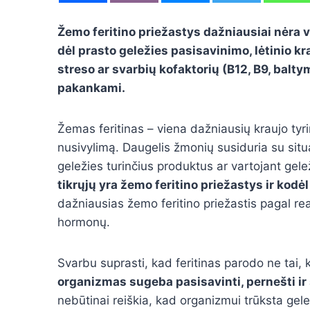
Žemo feritino priežastys dažniausiai nėra v
dėl prasto geležies pasisavinimo, lėtinio 
streso ar svarbių kofaktorių (B12, B9, balty
pakankami.
Žemas feritinas – viena dažniausių kraujo tyri
nusivylimą. Daugelis žmonių susiduria su situa
geležies turinčius produktus ar vartojant gele
tikrųjų yra žemo feritino priežastys ir kodėl
dažniausias žemo feritino priežastis pagal rea
hormonų.
Svarbu suprasti, kad feritinas parodo ne tai, 
organizmas sugeba pasisavinti, pernešti ir
nebūtinai reiškia, kad organizmui trūksta gele