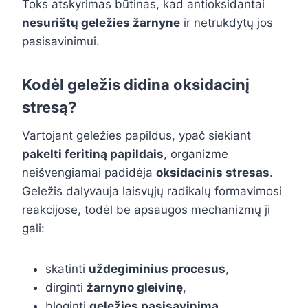
Toks atskyrimas būtinas, kad antioksidantai
nesurištų geležies žarnyne
ir netrukdytų jos
pasisavinimui.
Kodėl geležis didina oksidacinį
stresą?
Vartojant geležies papildus, ypač siekiant
pakelti feritiną papildais
, organizme
neišvengiamai padidėja
oksidacinis stresas
.
Geležis dalyvauja laisvųjų radikalų formavimosi
reakcijose, todėl be apsaugos mechanizmų ji
gali:
skatinti
uždegiminius procesus
,
dirginti
žarnyno gleivinę
,
bloginti
geležies pasisavinimą
,