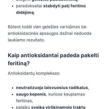
paradoksaliai
stabdyti patį feritino
didėjimą
.
Būtent todėl vien geležies vartojimas be
antioksidacinės apsaugos dažnai neduoda
laukiamo rezultato.
Kaip antioksidantai padeda pakelti
feritiną?
Antioksidantų kompleksas:
neutralizuoja laisvuosius radikalus
,
saugo kepenis
, kuriose kaupiamas
feritinas,
palaiko
sveiką virškinamojo trakto