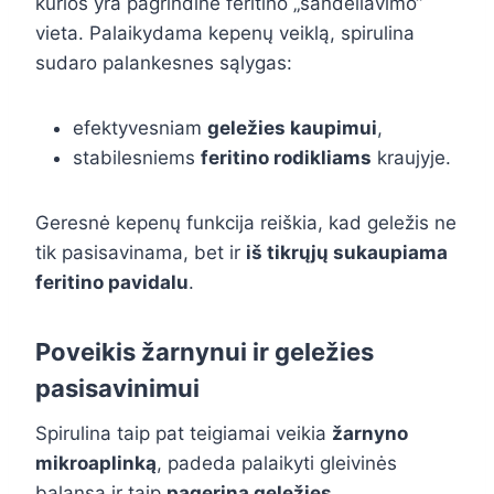
kurios yra pagrindinė feritino „sandėliavimo“
vieta. Palaikydama kepenų veiklą, spirulina
sudaro palankesnes sąlygas:
efektyvesniam
geležies kaupimui
,
stabilesniems
feritino rodikliams
kraujyje.
Geresnė kepenų funkcija reiškia, kad geležis ne
tik pasisavinama, bet ir
iš tikrųjų sukaupiama
feritino pavidalu
.
Poveikis žarnynui ir geležies
pasisavinimui
Spirulina taip pat teigiamai veikia
žarnyno
mikroaplinką
, padeda palaikyti gleivinės
balansą ir taip
pagerina geležies