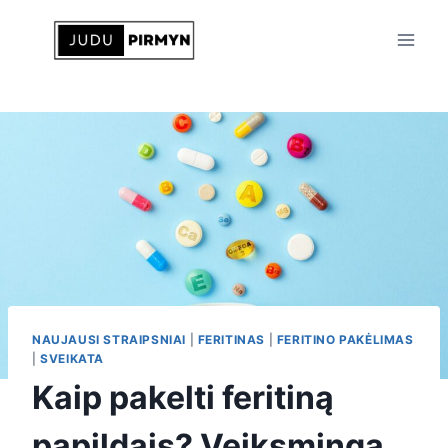
Skip
to
content
NAUJAUSI STRAIPSNIAI
|
FERITINAS
|
FERITINO PAKĖLIMAS
|
SVEIKATA
Kaip pakelti feritiną
papildais? Veiksminga