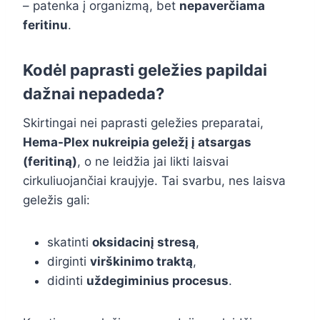
– patenka į organizmą, bet
nepaverčiama
feritinu
.
Kodėl paprasti geležies papildai
dažnai nepadeda?
Skirtingai nei paprasti geležies preparatai,
Hema-Plex nukreipia geležį į atsargas
(feritiną)
, o ne leidžia jai likti laisvai
cirkuliuojančiai kraujyje. Tai svarbu, nes laisva
geležis gali:
skatinti
oksidacinį stresą
,
dirginti
virškinimo traktą
,
didinti
uždegiminius procesus
.