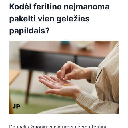
Kodėl feritino neįmanoma
pakelti vien geležies
papildais?
Daugelis žmonių, susidūrę su žemu feritinu,