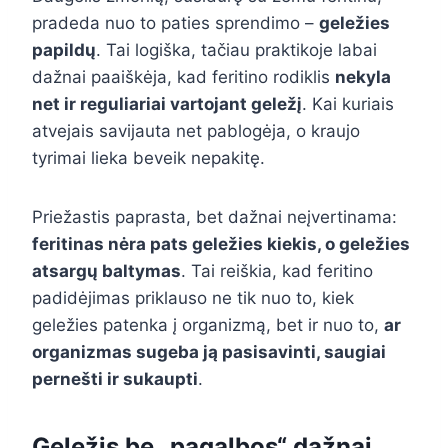
pradeda nuo to paties sprendimo –
geležies
papildų
. Tai logiška, tačiau praktikoje labai
dažnai paaiškėja, kad feritino rodiklis
nekyla
net ir reguliariai vartojant geležį
. Kai kuriais
atvejais savijauta net pablogėja, o kraujo
tyrimai lieka beveik nepakitę.
Priežastis paprasta, bet dažnai neįvertinama:
feritinas nėra pats geležies kiekis, o geležies
atsargų baltymas
. Tai reiškia, kad feritino
padidėjimas priklauso ne tik nuo to, kiek
geležies patenka į organizmą, bet ir nuo to,
ar
organizmas sugeba ją pasisavinti, saugiai
pernešti ir sukaupti
.
Geležis be „pagalbos“ dažnai