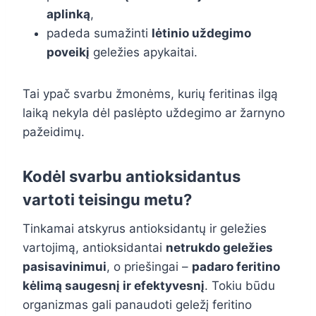
aplinką
,
padeda sumažinti
lėtinio uždegimo
poveikį
geležies apykaitai.
Tai ypač svarbu žmonėms, kurių feritinas ilgą
laiką nekyla dėl paslėpto uždegimo ar žarnyno
pažeidimų.
Kodėl svarbu antioksidantus
vartoti teisingu metu?
Tinkamai atskyrus antioksidantų ir geležies
vartojimą, antioksidantai
netrukdo geležies
pasisavinimui
, o priešingai –
padaro feritino
kėlimą saugesnį ir efektyvesnį
. Tokiu būdu
organizmas gali panaudoti geležį feritino