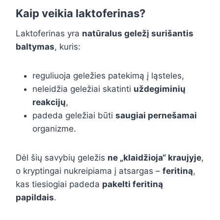
Kaip veikia laktoferinas?
Laktoferinas yra
natūralus geležį surišantis
baltymas
, kuris:
reguliuoja geležies patekimą į ląsteles,
neleidžia geležiai skatinti
uždegiminių
reakcijų
,
padeda geležiai būti
saugiai pernešamai
organizme.
Dėl šių savybių geležis
ne „klaidžioja“ kraujyje
,
o kryptingai nukreipiama į atsargas –
feritiną
,
kas tiesiogiai padeda
pakelti feritiną
papildais
.