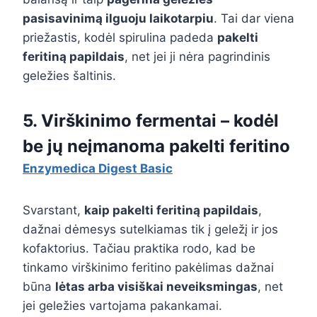
pasisavinimą ilguoju laikotarpiu
. Tai dar viena
priežastis, kodėl spirulina padeda
pakelti
feritiną papildais
, net jei ji nėra pagrindinis
geležies šaltinis.
5. Virškinimo fermentai – kodėl
be jų neįmanoma pakelti feritino
Enzymedica Digest Basic
Svarstant,
kaip pakelti feritiną papildais
,
dažnai dėmesys sutelkiamas tik į geležį ir jos
kofaktorius. Tačiau praktika rodo, kad be
tinkamo virškinimo feritino pakėlimas dažnai
būna
lėtas arba visiškai neveiksmingas
, net
jei geležies vartojama pakankamai.