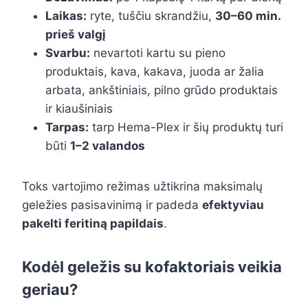
Laikas:
ryte, tuščiu skrandžiu,
30–60 min.
prieš valgį
Svarbu:
nevartoti kartu su pieno
produktais, kava, kakava, juoda ar žalia
arbata, ankštiniais, pilno grūdo produktais
ir kiaušiniais
Tarpas:
tarp Hema-Plex ir šių produktų turi
būti
1–2 valandos
Toks vartojimo režimas užtikrina maksimalų
geležies pasisavinimą ir padeda
efektyviau
pakelti feritiną papildais
.
Kodėl geležis su kofaktoriais veikia
geriau?