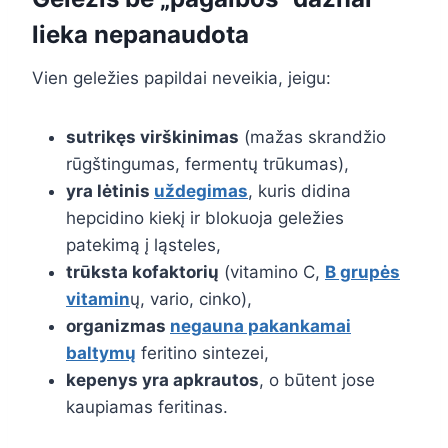
lieka nepanaudota
Vien geležies papildai neveikia, jeigu:
sutrikęs virškinimas
(mažas skrandžio
rūgštingumas, fermentų trūkumas),
yra lėtinis
uždegimas
, kuris didina
hepcidino kiekį ir blokuoja geležies
patekimą į ląsteles,
trūksta kofaktorių
(vitamino C,
B grupės
vitamin
ų, vario, cinko),
organizmas
negauna pakankamai
baltymų
feritino sintezei,
kepenys yra apkrautos
, o būtent jose
kaupiamas feritinas.