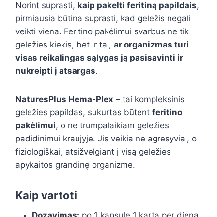
Norint suprasti,
kaip pakelti feritiną papildais
,
pirmiausia būtina suprasti, kad geležis negali
veikti viena. Feritino pakėlimui svarbus ne tik
geležies kiekis, bet ir tai,
ar organizmas turi
visas reikalingas sąlygas ją pasisavinti ir
nukreipti į atsargas
.
NaturesPlus Hema-Plex
– tai kompleksinis
geležies papildas, sukurtas būtent
feritino
pakėlimui
, o ne trumpalaikiam geležies
padidinimui kraujyje. Jis veikia ne agresyviai, o
fiziologiškai, atsižvelgiant į visą geležies
apykaitos grandinę organizme.
Kaip vartoti
Dozavimas:
po 1 kapsulę 1 kartą per dieną