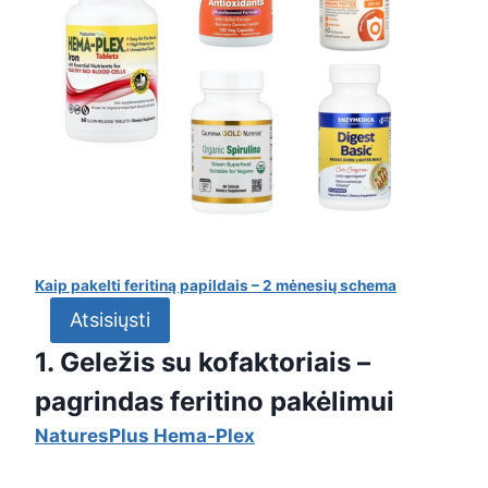
Kaip pakelti feritiną papildais – 2 mėnesių schema
Atsisiųsti
1. Geležis su kofaktoriais –
pagrindas feritino pakėlimui
NaturesPlus Hema-Plex