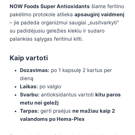
NOW Foods Super Antioxidants
šiame feritino
pakėlimo protokole atlieka
apsauginį vaidmenį
– jie padeda organizmui saugiai „susitvarkyti“
su padidėjusiu geležies kiekiu ir sudaro
palankias sąlygas feritinui kilti.
Kaip vartoti
Dozavimas:
po 1 kapsulę 2 kartus per
dieną
Laikas:
po valgio
Svarbu:
antioksidantus vartoti
kitu paros
metu nei geležį
Tarpas:
gerti praėjus
ne mažiau kaip 2
valandoms po Hema-Plex