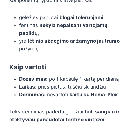
komponentų, ypač tais atvejais, kai:
geležies papildai
blogai toleruojami
,
feritinas
nekyla nepaisant vartojamų
papildų
,
yra
lėtinio uždegimo ar žarnyno jautrumo
požymių.
Kaip vartoti
Dozavimas:
po 1 kapsulę 1 kartą per dieną
Laikas:
prieš pietus, tuščiu skrandžiu
Derinimas:
nevartoti
kartu su Hema-Plex
Toks derinimas padeda geležiai būti
saugiau ir
efektyviau panaudotai feritino sintezei
.