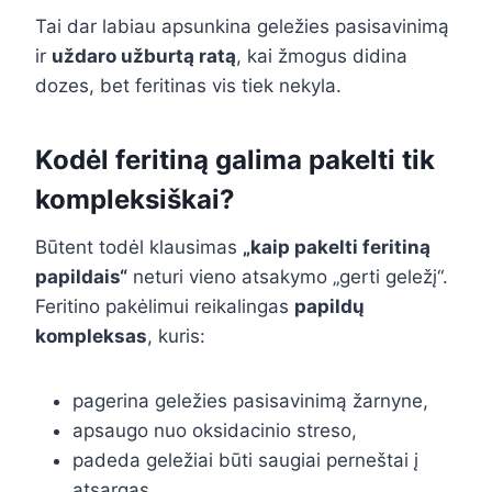
Tai dar labiau apsunkina geležies pasisavinimą
ir
uždaro užburtą ratą
, kai žmogus didina
dozes, bet feritinas vis tiek nekyla.
Kodėl feritiną galima pakelti tik
kompleksiškai?
Būtent todėl klausimas
„kaip pakelti feritiną
papildais“
neturi vieno atsakymo „gerti geležį“.
Feritino pakėlimui reikalingas
papildų
kompleksas
, kuris:
pagerina geležies pasisavinimą žarnyne,
apsaugo nuo oksidacinio streso,
padeda geležiai būti saugiai perneštai į
atsargas,