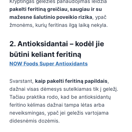
Kryptingas geležies panaudojimas leidžia
pakelti feritiną greičiau, saugiau ir su
mažesne šalutinio poveikio rizika
, ypač
žmonėms, kurių feritinas ilgą laiką nekyla.
2. Antioksidantai – kodėl jie
būtini keliant feritiną
NOW Foods Super Antioxidants
Svarstant,
kaip pakelti feritiną papildais
,
dažnai visas dėmesys sutelkiamas tik į geležį.
Tačiau praktika rodo, kad be antioksidantų
feritino kėlimas dažnai tampa lėtas arba
neveiksmingas, ypač jei geležis vartojama
didesnėmis dozėmis.