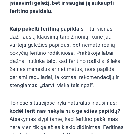
įsisavinti geležį, bet ir saugiai ją sukaupti
feritino pavidalu.
Kaip pakelti feritiną papildais
– tai vienas
dažniausių klausimų tarp žmonių, kurie jau
vartoja geležies papildus, bet nemato realių
pokyčių feritino rodikliuose. Praktikoje labai
dažnai nutinka taip, kad feritino rodiklis išlieka
žemas mėnesius ar net metus, nors papildai
geriami reguliariai, laikomasi rekomendacijų ir
stengiamasi „daryti viską teisingai“.
Tokiose situacijose kyla natūralus klausimas:
kodėl feritinas nekyla nuo geležies papildų?
Atsakymas slypi tame, kad feritino pakėlimas
nėra vien tik geležies kiekio didinimas. Feritinas