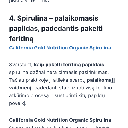
jautriu virškinimu.
4. Spirulina – palaikomasis
papildas, padedantis pakelti
feritiną
California Gold Nutrition Organic Spirulina
Svarstant,
kaip pakelti feritiną papildais
,
spirulina dažnai nėra pirmasis pasirinkimas.
Tačiau praktikoje ji atlieka svarbų
palaikomąjį
vaidmenį
, padedantį stabilizuoti visą feritino
atkūrimo procesą ir sustiprinti kitų papildų
poveikį.
California Gold Nutrition Organic Spirulina
šiame protokole veikia kaip natūralus foninis