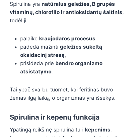
Spirulina yra
natūralus geležies, B grupės
vitaminų, chlorofilo ir antioksidantų šaltinis
,
todėl ji:
palaiko
kraujodaros procesus
,
padeda mažinti
geležies sukeltą
oksidacinį stresą
,
prisideda prie
bendro organizmo
atsistatymo
.
Tai ypač svarbu tuomet, kai feritinas buvo
žemas ilgą laiką, o organizmas yra išsekęs.
Spirulina ir kepenų funkcija
Ypatingą reikšmę spirulina turi
kepenims
,