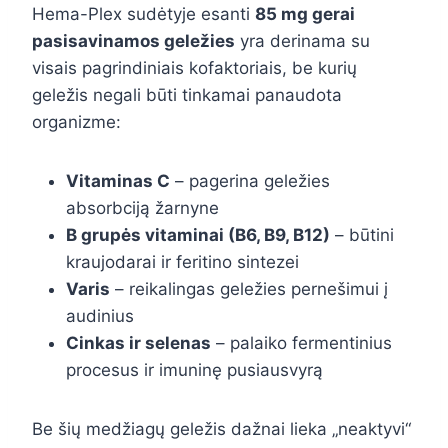
Hema-Plex sudėtyje esanti
85 mg gerai
pasisavinamos geležies
yra derinama su
visais pagrindiniais kofaktoriais, be kurių
geležis negali būti tinkamai panaudota
organizme:
Vitaminas C
– pagerina geležies
absorbciją žarnyne
B grupės vitaminai (B6, B9, B12)
– būtini
kraujodarai ir feritino sintezei
Varis
– reikalingas geležies pernešimui į
audinius
Cinkas ir selenas
– palaiko fermentinius
procesus ir imuninę pusiausvyrą
Be šių medžiagų geležis dažnai lieka „neaktyvi“