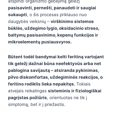
atspindi organizmo gebėjimą geležį
pasisavinti, pernešti, panaudoti ir saugiai
sukaupti
, o šis procesas priklauso nuo
daugybės veiksnių –
virškinimo sistemos
būklės, uždegimo lygio, oksidacinio streso,
baltymų pasisavinimo, kepenų funkcijos ir
mikroelementų pusiausvyros.
Būtent todėl bandymai kelti feritiną vartojant
tik geležį dažnai būna neefektyvūs arba net
pablogina savijautą – atsiranda pykinimas,
pilvo diskomfortas, uždegiminės reakcijos, o
feritino rodiklis lieka nepakitęs.
Tokiais
atvejais reikalingas
sisteminis ir fiziologiškai
pagrįstas požiūris
, orientuotas ne tik į
simptomą, bet ir į priežastis.