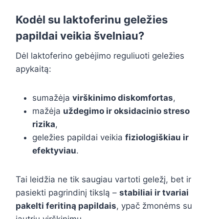
Kodėl su laktoferinu geležies
papildai veikia švelniau?
Dėl laktoferino gebėjimo reguliuoti geležies
apykaitą:
sumažėja
virškinimo diskomfortas
,
mažėja
uždegimo ir oksidacinio streso
rizika
,
geležies papildai veikia
fiziologiškiau ir
efektyviau
.
Tai leidžia ne tik saugiau vartoti geležį, bet ir
pasiekti pagrindinį tikslą –
stabiliai ir tvariai
pakelti feritiną papildais
, ypač žmonėms su