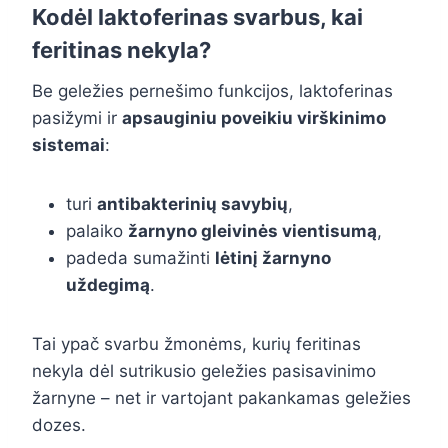
Kodėl laktoferinas svarbus, kai
feritinas nekyla?
Be geležies pernešimo funkcijos, laktoferinas
pasižymi ir
apsauginiu poveikiu virškinimo
sistemai
:
turi
antibakterinių savybių
,
palaiko
žarnyno gleivinės vientisumą
,
padeda sumažinti
lėtinį žarnyno
uždegimą
.
Tai ypač svarbu žmonėms, kurių feritinas
nekyla dėl sutrikusio geležies pasisavinimo
žarnyne – net ir vartojant pakankamas geležies
dozes.