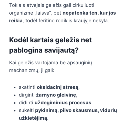
Tokiais atvejais geležis gali cirkuliuoti
organizme „laisva“, bet
nepatenka ten, kur jos
reikia
, todėl feritino rodiklis kraujyje nekyla.
Kodėl kartais geležis net
pablogina savijautą?
Kai geležis vartojama be apsauginių
mechanizmų, ji gali:
skatinti
oksidacinį stresą
,
dirginti
žarnyno gleivinę
,
didinti
uždegiminius procesus
,
sukelti
pykinimą, pilvo skausmus, vidurių
užkietėjimą.