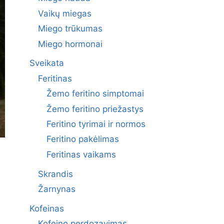
Vaikų miegas
Miego trūkumas
Miego hormonai
Sveikata
Feritinas
Žemo feritino simptomai
Žemo feritino priežastys
Feritino tyrimai ir normos
Feritino pakėlimas
Feritinas vaikams
Skrandis
Žarnynas
Kofeinas
Kofeino perdozavimas