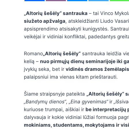
„Altorių šešėly“ santrauka
– tai Vinco Mykol
siužeto apžvalga
, atskleidžianti Liudo Vasa
apsisprendimo atsisakyti kunigystės. Santrauk
veikėjai ir vidiniai konfliktai, padedantys grei
Romano
„Altorių šešėly“
santrauka leidžia vi
kelią –
nuo pirmųjų dienų seminarijoje iki g
įvykių seka, bet ir
vidinės dramos žemėlapi
palaipsniui ima vienas kitam prieštarauti.
Šiame straipsnyje pateikta
„Altorių šešėly“ 
„Bandymų dienos“
,
„Eina gyvenimas“
ir
„Išsiv
kuriuose trumpai, aiškiai ir
be interpretacijų
dalyvauja ir kokie vidiniai lūžiai formuoja pa
mokiniams, studentams, mokytojams ir visie