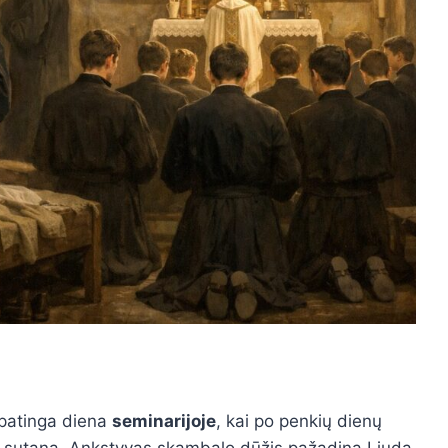
ypatinga diena
seminarijoje
, kai po penkių dienų
ka sutaną. Ankstyvas skambalo dūžis pažadina Liudą