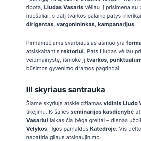
ribota,
Liudas Vasaris
vėliau jį prisimena su
nuošaliai, o dalį tvarkos palaiko patys klierik
dirigentas
,
vargonininkas
,
kampanarijus
.
Pirmamečiams svarbiausias asmuo yra
forma
atsiskaitantis
rektoriui
. Pats Liudas vėliau pr
veidmainystę, išmokė jį
tvarkos, punktualumo
būsimos gyvenimo dramos pagrindai.
III skyriaus santrauka
Šiame skyriuje atskleidžiamas
vidinis Liudo
tikėjimu. Iš šalies
seminarijos kasdienybė
at
Vasariui
laikas čia bėga greitai – dienas užpi
Velykos
, ilgos pamaldos
Katedroje
. Vis dėlt
nepatiria gilaus atsinaujinimo.