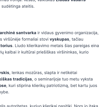
 sudėtinga ateitis.
rarchinė santvarka
ir vidaus gyvenimo organizacija,
s viršūnėje formaliai stovi
vyskupas
, tačiau
ktorius
. Liudo klierikavimo metais šias pareigas eina
ų kalbai ir kultūrai priešiškas viršininkas, kurio
vskis
, lenkas mozūras, slapta ir netikėtai
kiškas tradicijas
, o seminarijoje tuo metu vyksta
iose
, kuri stiprina klierikų patriotizmą, bet kartu juos
nybe.
lis autoritetas, kuriuo klierikai pasitiki. Nors jo įtaka