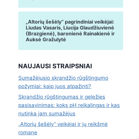
„Altorių šešėly“ pagrindiniai veikėjai:
Liudas Vasaris, Liucija Glaudžiuvienė
(Brazgienė), baronienė Rainakienė ir
Auksė Gražulytė
NAUJAUSI STRAIPSNIAI
Sumažėjusio skrandžio rūgštingumo
požymiai: kaip juos atpažinti?
Skrandžio rūgštingumas ir geležies
pasisavinimas: koks pH reikalingas ir kas
nutinka jam sumažėjus
„Altorių šešėly” veikėjai ir jų reikšmė
romane