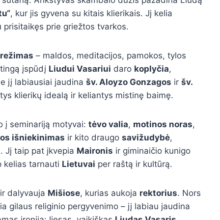
tu“
, kur jis gyvena su kitais klierikais. Jį kelia
u prisitaikęs prie griežtos tvarkos.
 režimas
– maldos, meditacijos, pamokos, tylos
atingą įspūdį
Liudui Vasariui
daro
koplyčia
,
e jį labiausiai jaudina
šv. Aloyzo Gonzagos
ir
šv.
ys klierikų idealą ir keliantys mistinę baimę.
o į seminariją motyvai:
tėvo valia
,
motinos noras
,
os išniekinimas
ir kito draugo
savižudybė
,
 Jį taip pat įkvepia
Maironis
ir giminaičio kunigo
p kelias tarnauti
Lietuvai
per raštą ir kultūrą.
ir dalyvauja
Mišiose
, kurias aukoja
rektorius
. Nors
a gilaus religinio pergyvenimo – jį labiau jaudina
amas ironija: liesas, vaikiškas
Liudas Vasaris