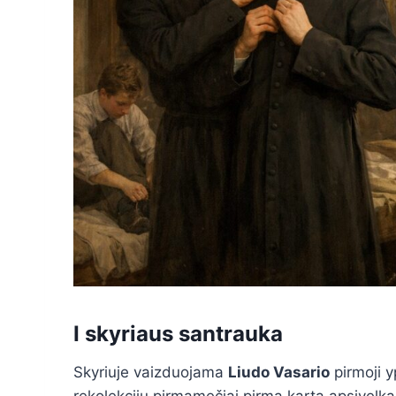
I skyriaus santrauka
Skyriuje vaizduojama
Liudo Vasario
pirmoji 
rekolekcijų pirmamečiai pirmą kartą apsivel