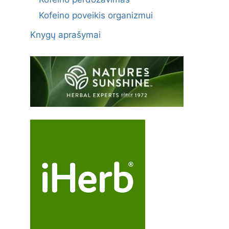
Kofeino poveikis organizmui
Knygų aprašymai