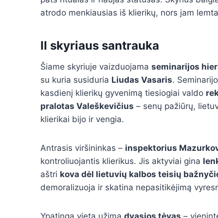
atrodo menkiausias iš klierikų, nors jam lemta
II skyriaus santrauka
Šiame skyriuje vaizduojama
seminarijos hie
su kuria susiduria
Liudas Vasaris
. Seminarijo
kasdienį klierikų gyvenimą tiesiogiai valdo
re
pralotas Valeškevičius
– senų pažiūrų, lietuvi
klierikai bijo ir vengia.
Antrasis viršininkas –
inspektorius Mazurko
kontroliuojantis klierikus. Jis aktyviai gina
len
aštri
kova dėl lietuvių kalbos teisių bažnyč
demoralizuoja ir skatina nepasitikėjimą vyres
Ypatingą vietą užima
dvasios tėvas
– vieninte