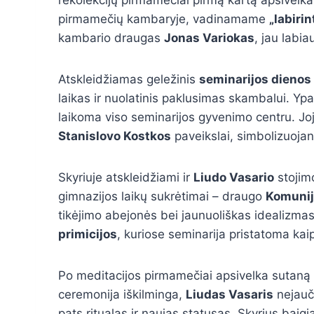
pirmamečių kambaryje, vadinamame
„labirin
kambario draugas
Jonas Variokas
, jau labia
Atskleidžiamas geležinis
seminarijos dienos
laikas ir nuolatinis paklusimas skambalui. Yp
laikoma viso seminarijos gyvenimo centru. Joj
Stanislovo Kostkos
paveikslai, simbolizuojant
Skyriuje atskleidžiami ir
Liudo Vasario
stojim
gimnazijos laikų sukrėtimai – draugo
Komunij
tikėjimo abejonės bei jaunuoliškas idealizmas.
primicijos
, kuriose seminarija pristatoma kai
Po meditacijos pirmamečiai apsivelka sutaną 
ceremonija iškilminga,
Liudas Vasaris
nejauči
pats ritualas ir naujas statusas. Skyrius baigi