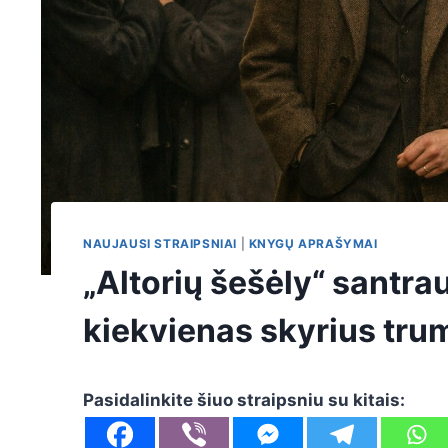
NAUJAUSI STRAIPSNIAI
|
KNYGŲ APRAŠYMAI
„Altorių šešėly“ santra
kiekvienas skyrius tru
Pasidalinkite šiuo straipsniu su kitais: