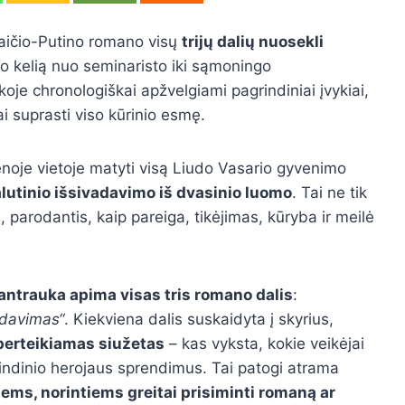
aičio-Putino romano visų
trijų dalių nuosekli
rio kelią nuo seminaristo iki sąmoningo
oje chronologiškai apžvelgiami pagrindiniai įvykiai,
tai suprasti viso kūrinio esmę.
enoje vietoje matyti visą Liudo Vasario gyvenimo
alutinio išsivadavimo iš dvasinio luomo
. Tai ne tik
s
, parodantis, kaip pareiga, tikėjimas, kūryba ir meilė
santrauka apima visas tris romano dalis
:
adavimas“
. Kiekviena dalis suskaidyta į skyrius,
 perteikiamas siužetas
– kas vyksta, kokie veikėjai
grindinio herojaus sprendimus. Tai patogi atrama
ms, norintiems greitai prisiminti romaną ar