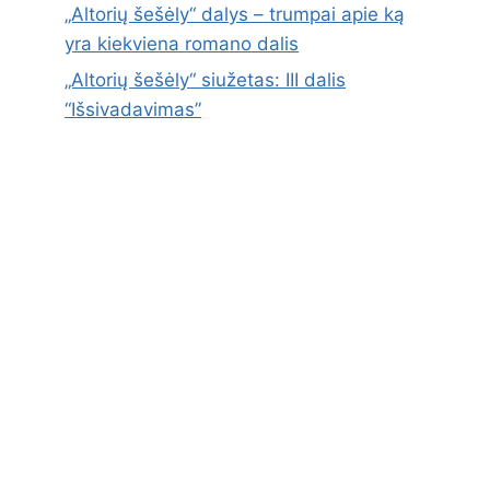
„Altorių šešėly“ dalys – trumpai apie ką
yra kiekviena romano dalis
„Altorių šešėly“ siužetas: III dalis
“Išsivadavimas”