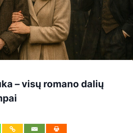
uka – visų romano dalių
mpai