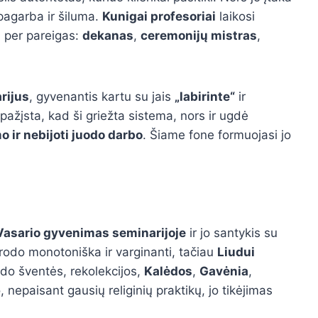
 pagarba ir šiluma.
Kunigai profesoriai
laikosi
ai per pareigas:
dekanas
,
ceremonijų mistras
,
rijus
, gyvenantis kartu su jais
„labirinte“
ir
ipažįsta, kad ši griežta sistema, nors ir ugdė
 ir nebijoti juodo darbo
. Šiame fone formuojasi jo
 Vasario gyvenimas seminarijoje
ir jo santykis su
rodo monotoniška ir varginanti, tačiau
Liudui
ldo šventės, rekolekcijos,
Kalėdos
,
Gavėnia
,
o, nepaisant gausių religinių praktikų, jo tikėjimas