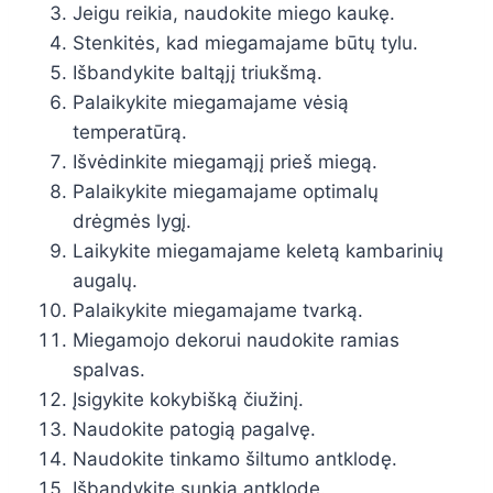
Jeigu reikia, naudokite miego kaukę.
Stenkitės, kad miegamajame būtų tylu.
Išbandykite baltąjį triukšmą.
Palaikykite miegamajame vėsią
temperatūrą.
Išvėdinkite miegamąjį prieš miegą.
Palaikykite miegamajame optimalų
drėgmės lygį.
Laikykite miegamajame keletą kambarinių
augalų.
Palaikykite miegamajame tvarką.
Miegamojo dekorui naudokite ramias
spalvas.
Įsigykite kokybišką čiužinį.
Naudokite patogią pagalvę.
Naudokite tinkamo šiltumo antklodę.
Išbandykite sunkią antklodę.