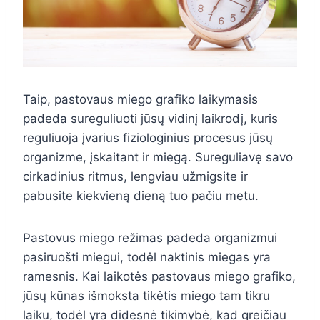
Taip, pastovaus miego grafiko laikymasis
padeda sureguliuoti jūsų vidinį laikrodį, kuris
reguliuoja įvarius fiziologinius procesus jūsų
organizme, įskaitant ir miegą. Sureguliavę savo
cirkadinius ritmus, lengviau užmigsite ir
pabusite kiekvieną dieną tuo pačiu metu.
Pastovus miego režimas padeda organizmui
pasiruošti miegui, todėl naktinis miegas yra
ramesnis. Kai laikotės pastovaus miego grafiko,
jūsų kūnas išmoksta tikėtis miego tam tikru
laiku, todėl yra didesnė tikimybė, kad greičiau