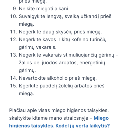
prieš miegą.
Neikite miegoti alkani.
Suvalgykite lengvą, sveiką užkandį prieš
miegą.
Negerkite daug skysčių prieš miegą.
Negerkite kavos ir kitų kofeino turinčių
gėrimų vakarais.
Negerkite vakarais stimuliuojančių gėrimų –
žalios bei juodos arbatos, energetinių
gėrimų.
Nevartokite alkoholio prieš miegą.
Išgerkite puodelį žolelių arbatos prieš
miegą.
Plačiau apie visas miego higienos taisykles,
skaitykite kitame mano straipsnyje –
Miego
higienos taisyklės. Kodėl jų verta laikytis?