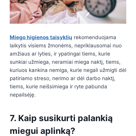
Miego higienos taisyklių
rekomenduojama
laikytis visiems žmonėms, nepriklausomai nuo
amžiaus ar lyties, ir ypatingai tiems, kurie
sunkiai užmiega, neramiai miega naktį, tiems,
kuriuos kankina nemiga, kurie negali užmigti dėl
patiriamo streso, nerimo ar dėl darbo naktį,
tiems, kurie neišsimiega ir ryte pabunda
nepailsėję.
7. Kaip susikurti palankią
miegui aplinką?