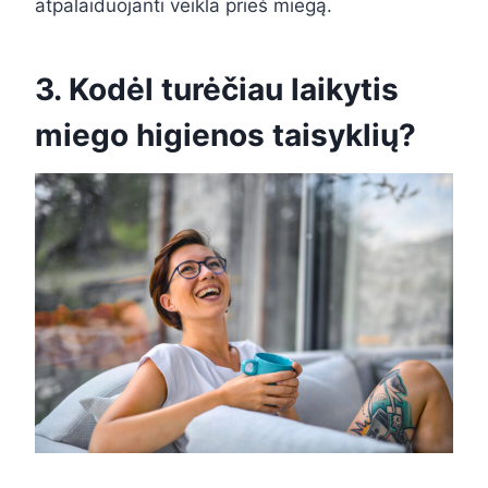
atpalaiduojanti veikla prieš miegą.
3. Kodėl turėčiau laikytis
miego higienos taisyklių?