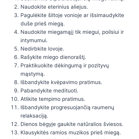
Naudokite eterinius aliejus.
Pagulėkite šiltoje vonioje ar išsimaudykite
duše prieš miegą.
Naudokite miegamąjį tik miegui, poilsiui ir
intymumui.
Nedirbkite lovoje.
Rašykite miego dienoraštį.
Praktikuokite dėkingumą ir pozityvų
mąstymą.
Išbandykite kvėpavimo pratimus.
Pabandykite medituoti.
Atlikite tempimo pratimus.
Išbandykite progresuojančią raumenų
relaksaciją.
Dienos bėgyje gaukite natūralios šviesos.
Klausykitės ramios muzikos prieš miegą.