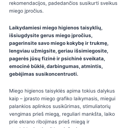
rekomendacijos, padedančios susikurti sveikus
miego įpročius.
Laikydamiesi miego higienos taisyklių,
išsiugdysite gerus miego įpročius,
pagerinsite savo miego kokybę ir trukmę,
lengviau užmigsite, geriau išsimiegosite,
pagerės jūsų fizinė ir psichinė sveikata,
emocinė būklė, darbingumas, atmintis,
gebėjimas susikoncentruoti.
Miego higienos taisyklės apima tokius dalykus
kaip – įprasto miego grafiko laikymasis, miegui
palankios aplinkos susikūrimas, stimuliatorių
vengimas prieš miegą, reguliari mankšta, laiko
prie ekrano ribojimas prieš miegą ir