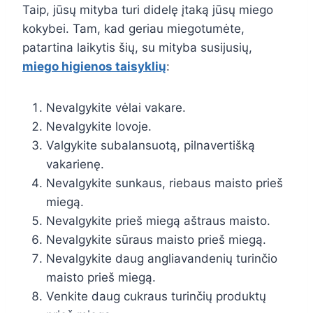
Taip, jūsų mityba turi didelę įtaką jūsų miego
kokybei. Tam, kad geriau miegotumėte,
patartina laikytis šių, su mityba susijusių,
miego higienos taisyklių
:
Nevalgykite vėlai vakare.
Nevalgykite lovoje.
Valgykite subalansuotą, pilnavertišką
vakarienę.
Nevalgykite sunkaus, riebaus maisto prieš
miegą.
Nevalgykite prieš miegą aštraus maisto.
Nevalgykite sūraus maisto prieš miegą.
Nevalgykite daug angliavandenių turinčio
maisto prieš miegą.
Venkite daug cukraus turinčių produktų