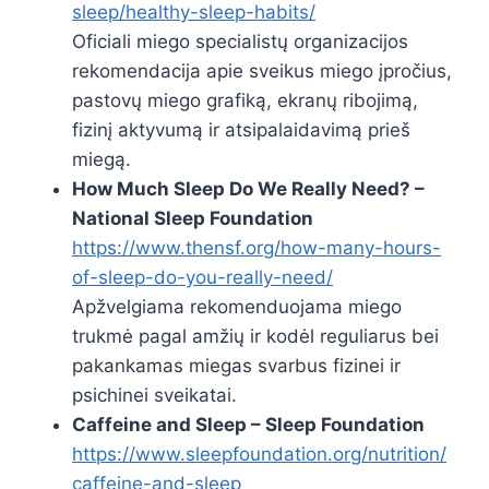
sleep/healthy-sleep-habits/
Oficiali miego specialistų organizacijos
rekomendacija apie sveikus miego įpročius,
pastovų miego grafiką, ekranų ribojimą,
fizinį aktyvumą ir atsipalaidavimą prieš
miegą.
How Much Sleep Do We Really Need? –
National Sleep Foundation
https://www.thensf.org/how-many-hours-
of-sleep-do-you-really-need/
Apžvelgiama rekomenduojama miego
trukmė pagal amžių ir kodėl reguliarus bei
pakankamas miegas svarbus fizinei ir
psichinei sveikatai.
Caffeine and Sleep – Sleep Foundation
https://www.sleepfoundation.org/nutrition/
caffeine-and-sleep