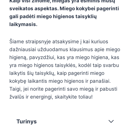
Kaip visi žinome, miegas yra esminis mūsų
sveikatos aspektas. Miego kokybei pagerinti
gali padėti miego higienos taisyklių
laikymasis.
Šiame straipsnyje atsakysime į kai kuriuos
dažniausiai užduodamus klausimus apie miego
higieną, pavyzdžiui, kas yra miego higiena, kas
yra miego higienos taisyklės, kodėl taip svarbu
laikytis šių taisyklių, kaip pagerinti miego
kokybę laikantis miego higienos ir panašiai.
Taigi, jei norite pagerinti savo miegą ir pabusti
žvalūs ir energingi, skaitykite toliau!
Turinys