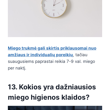
Miego trukmė gali skirtis priklausomai nuo
amžiaus ir individualių poreikių
, tačiau
suaugusiems paprastai reikia 7-9 val. miego
per naktį.
13. Kokios yra dažniausios
miego higienos klaidos?