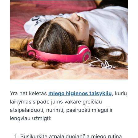
Yra net keletas
miego higienos taisyklių
, kurių
laikymasis padė jums vakare greičiau
atsipalaiduoti, nurimti, pasiruošti miegui ir
lengviau užmigti:
Susikurkite atpalaiduojančią miego rutiną.